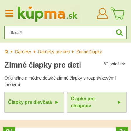
Prihlásiť
sa
Úvod
Darčeky
Darčeky pre deti
Zimné čiapky
Zimné čiapky pre deti
60
položiek
Originálne a módne detské zimné čiapky s rozprávkovými
motívmi
Čiapky pre
Čiapky pre dievčatá
chlapcov