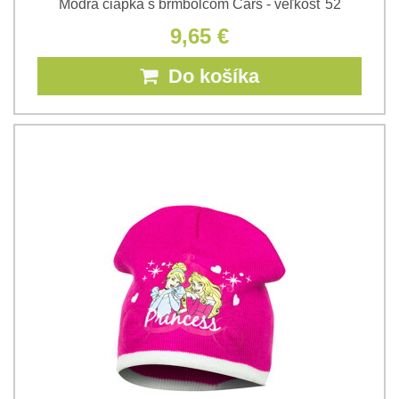
Modrá čiapka s brmbolcom Cars - veľkosť 52
9,65 €
Do košíka