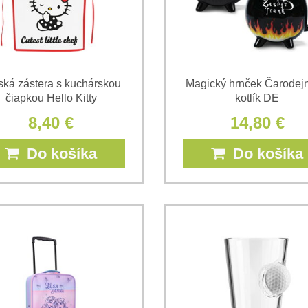
ská zástera s kuchárskou
Magický hrnček Čarodejn
čiapkou Hello Kitty
kotlík DE
8,40 €
14,80 €
Do košíka
Do košíka