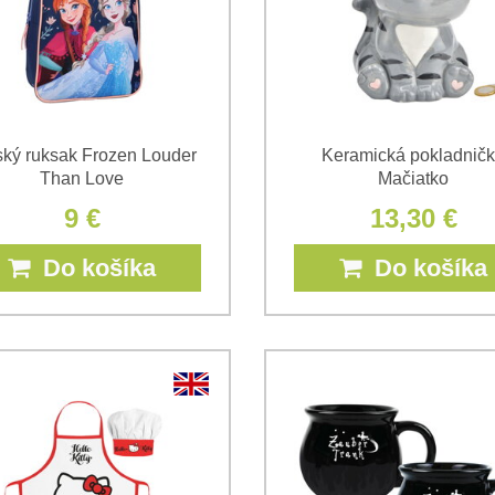
ský ruksak Frozen Louder
Keramická pokladnič
Than Love
Mačiatko
9 €
13,30 €
Do košíka
Do košíka