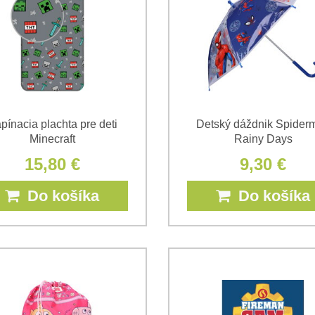
pínacia plachta pre deti
Detský dáždnik Spider
Minecraft
Rainy Days
15,80 €
9,30 €
Do košíka
Do košíka