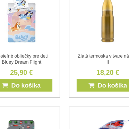
steľné obliečky pre deti
Zlatá termoska v tvare n
Bluey Dream Flight
II
25,90 €
18,20 €
Do košíka
Do košíka