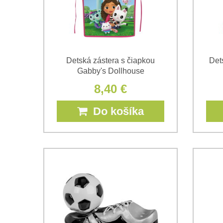
Detská zástera s čiapkou
Det
Gabby's Dollhouse
8,40 €
Do košíka