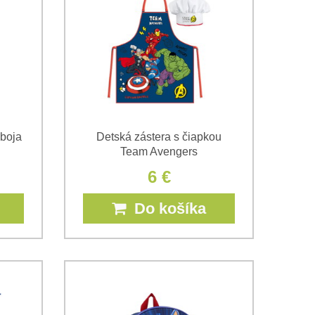
áboja
Detská zástera s čiapkou
Team Avengers
6 €
Do košíka