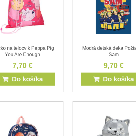
ko na telocvik Peppa Pig
Modrá detská deka Požia
You Are Enough
Sam
7,70 €
9,70 €
Do košíka
Do košíka