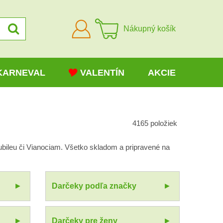
Prihlásiť
Nákupný košík
sa
KARNEVAL
VALENTÍN
AKCIE
4165
položiek
ubileu či Vianociam. Všetko skladom a pripravené na
Darčeky podľa značky
Darčeky pre ženy