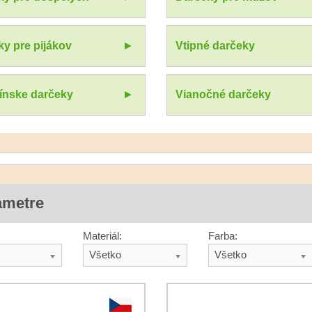
y pre pijákov
Vtipné darčeky
tínske darčeky
Vianočné darčeky
ametre
Materiál:
Farba:
Všetko
Všetko