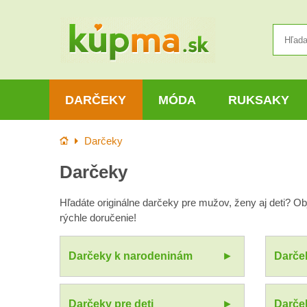
DARČEKY
MÓDA
RUKSAKY
Úvod
Darčeky
Darčeky
Hľadáte originálne darčeky pre mužov, ženy aj deti? O
rýchle doručenie!
Darčeky k narodeninám
Darče
Darčeky pre deti
Darče