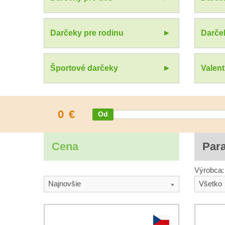
Darčeky pre rodinu
Darček
Športové darčeky
Valen
0
€
Cena
Par
Výrobca:
Najnovšie
Všetko