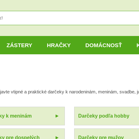
ZÁSTERY
HRAČKY
DOMÁCNOSŤ
bjavte vtipné a praktické darčeky k narodeninám, meninám, svadbe, j
ky k meninám
Darčeky podľa hobby
ky pre dospelých
Darčeky pre mužov