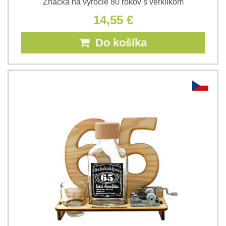
Značka na výročie 80 rokov s verklíkom
14,55 €
Do košíka