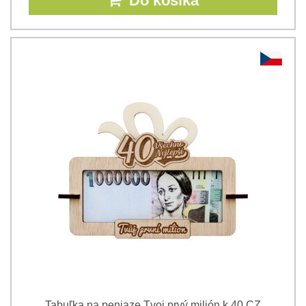
Do košíka
Tabuľka na peniaze Tvoj prvý milión k 40 CZ