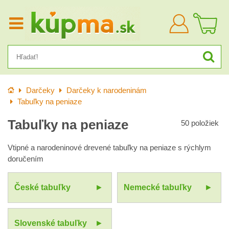
Prihlásiť
sa
Úvod
Darčeky
Darčeky k narodeninám
Tabuľky na peniaze
Tabuľky na peniaze
50
položiek
Vtipné a narodeninové drevené tabuľky na peniaze s rýchlym
doručením
České tabuľky
Nemecké tabuľky
Slovenské tabuľky