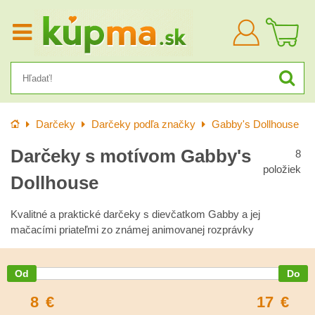
Prihlásiť
sa
Úvod
Darčeky
Darčeky podľa značky
Gabby's Dollhouse
Darčeky s motívom Gabby's
8
položiek
Dollhouse
Kvalitné a praktické darčeky s dievčatkom Gabby a jej
mačacími priateľmi zo známej animovanej rozprávky
8
€
17
€