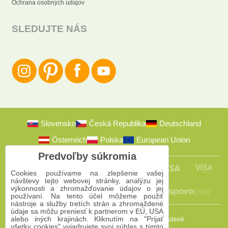
Ochrana osobných údajov
SLEDUJTE NÁS
Slovensko
Česká Republika
Deutschland
Österreich
Polska
European Union
Predvoľby súkromia
Cookies používame na zlepšenie vašej
návštevy tejto webovej stránky, analýzu jej
výkonnosti a zhromažďovanie údajov o jej
používaní. Na tento účel môžeme použiť
nástroje a služby tretích strán a zhromaždené
údaje sa môžu preniesť k partnerom v EÚ, USA
alebo iných krajinách. Kliknutím na "Prijať
2009-2026 © Bomba s.r.o.
Všetky práva vyhradené
všetky cookies" vyjadrujete svoj súhlas s týmto