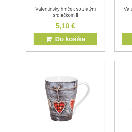
Valentínsky hrnček so zlatým
Val
srdiečkom II
5,10 €
Do košíka