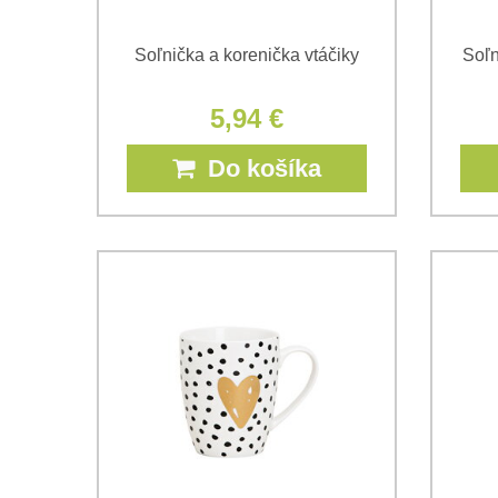
Soľnička a korenička vtáčiky
Soľn
5,94 €
Do košíka