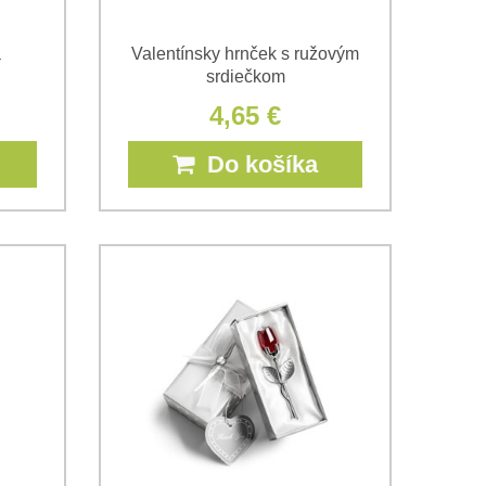
a
Valentínsky hrnček s ružovým
srdiečkom
4,65 €
Do košíka