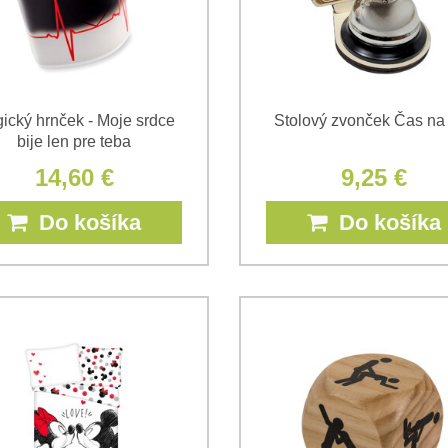
ický hrnček - Moje srdce
Stolový zvonček Čas na
bije len pre teba
14,60 €
9,25 €
Do košíka
Do košíka