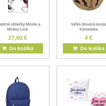
steľné obliečky Minnie a
Veľká drevená kock
Mickey Love
Kámasútra
27,60 €
4 €
Do košíka
Do košíka