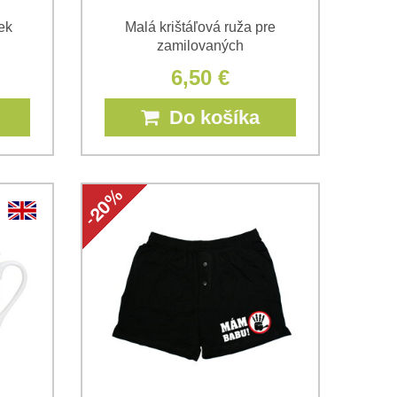
ek
Malá krištáľová ruža pre
zamilovaných
6,50 €
Do košíka