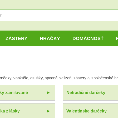
ZÁSTERY
HRAČKY
DOMÁCNOSŤ
rnčeky, vankúše, osušky, spodná bielizeň, zástery aj spoločenské h
ky zamilované
Netradičné darčeky
ka z lásky
Valentínske darčeky