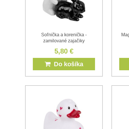
Soľnička a korenička -
Mag
zamilované zajačiky
5,80 €
Do košíka