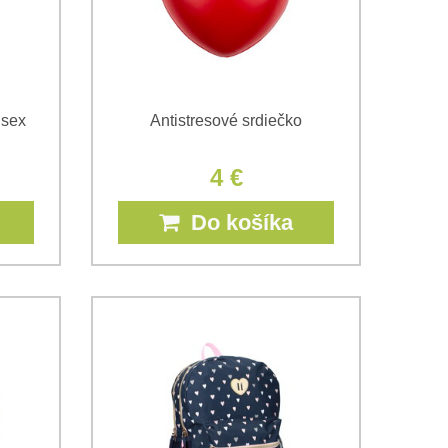
 sex
Antistresové srdiečko
4 €
Do košíka