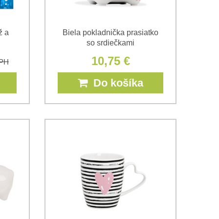
ž a
Biela pokladnička prasiatko
so srdiečkami
10,75 €
DPH
Do košíka