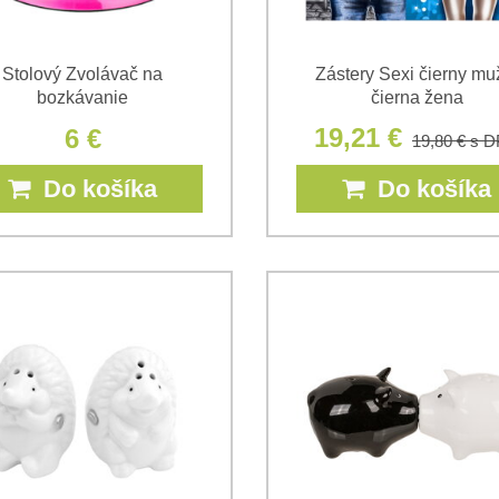
Stolový Zvolávač na
Zástery Sexi čierny mu
bozkávanie
čierna žena
19,21 €
6 €
19,80 €
s 
Do košíka
Do košíka