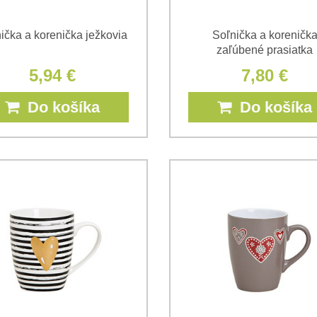
ička a korenička ježkovia
Soľnička a koreničk
zaľúbené prasiatka
5,94 €
7,80 €
Do košíka
Do košíka