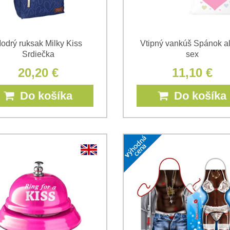
odrý ruksak Milky Kiss
Vtipný vankúš Spánok a
Srdiečka
sex
20,20 €
11,10 €
Do košíka
Do košíka