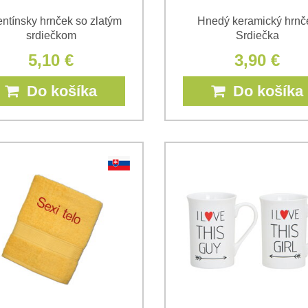
entínsky hrnček so zlatým
Hnedý keramický hrnč
srdiečkom
Srdiečka
5,10 €
3,90 €
Do košíka
Do košíka