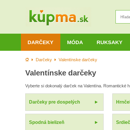
DARČEKY
MÓDA
RUKSAKY
Úvod
Darčeky
Valentínske darčeky
Valentínske darčeky
Vyberte si dokonalý darček na Valentína. Romantické h
Darčeky pre dospelých
Hrnče
Spodná bielizeň
Srdieč