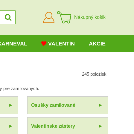
Prihlásiť
Nákupný košík
sa
KARNEVAL
VALENTÍN
AKCIE
245
položiek
ry pre zamilovaných.
Osušky zamilované
Valentínske zástery