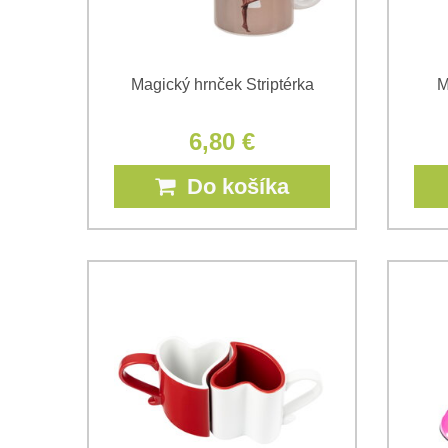
Magický hrnček Striptérka
M
6,80 €
Do košíka