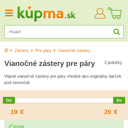
Prihlásiť
sa
Úvod
Zástery
Pre páry
Vianočné zástery
Vianočné zástery pre páry
3
položky
Vtipné vianočné zástery pre páry vhodné ako originálny darček
pod stromček
19
€
20
€
Cena