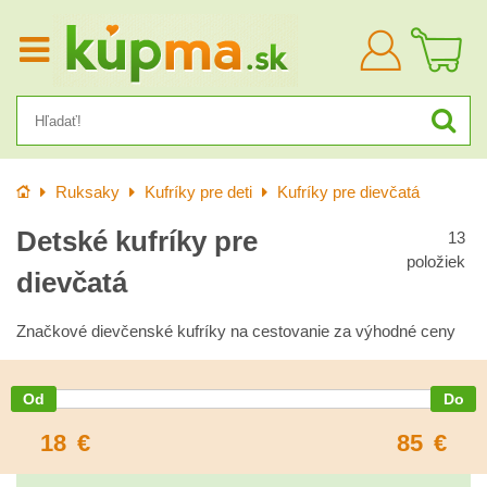
Prihlásiť
sa
Úvod
Ruksaky
Kufríky pre deti
Kufríky pre dievčatá
Detské kufríky pre
13
položiek
dievčatá
Značkové dievčenské kufríky na cestovanie za výhodné ceny
18
€
85
€