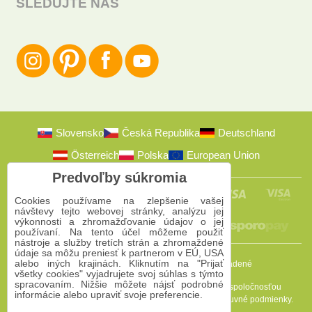
SLEDUJTE NÁS
Slovensko
Česká Republika
Deutschland
Österreich
Polska
European Union
Predvoľby súkromia
Cookies používame na zlepšenie vašej
návštevy tejto webovej stránky, analýzu jej
výkonnosti a zhromažďovanie údajov o jej
používaní. Na tento účel môžeme použiť
nástroje a služby tretích strán a zhromaždené
údaje sa môžu preniesť k partnerom v EÚ, USA
alebo iných krajinách. Kliknutím na "Prijať
2009-2026 © Bomba s.r.o.
Všetky práva vyhradené
všetky cookies" vyjadrujete svoj súhlas s týmto
spracovaním. Nižšie môžete nájsť podrobné
Táto stránka je chránená programom reCAPTCHA a spoločnosťou
informácie alebo upraviť svoje preferencie.
Google. Platia
Pravidlá ochrany osobných údajov
a
Zmluvné podmienky
.