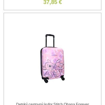
37,85 €
Detský cestovný kufor Stitch Ohana Forever