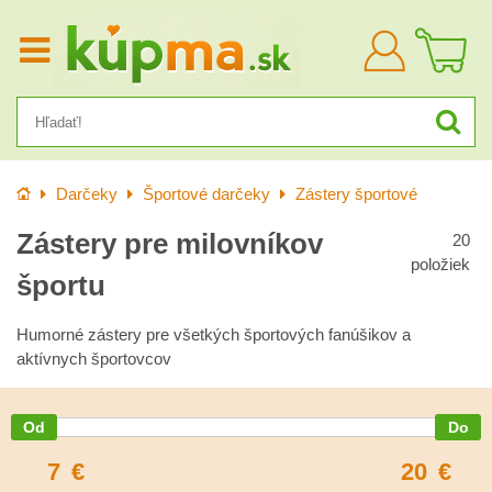
Prihlásiť
sa
Úvod
Darčeky
Športové darčeky
Zástery športové
Zástery pre milovníkov
20
položiek
športu
Humorné zástery pre všetkých športových fanúšikov a
aktívnych športovcov
7
€
20
€