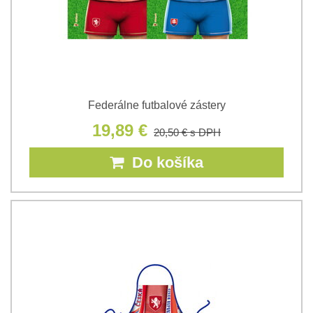
Federálne futbalové zástery
19,89 €
20,50 €
s DPH
Do košíka