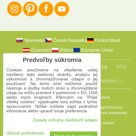
Slovensko
Česká Republika
Deutschland
Österreich
Polska
European Union
Predvoľby súkromia
Cookies používame na zlepšenie vašej
návštevy tejto webovej stránky, analýzu jej
výkonnosti a zhromažďovanie údajov o jej
používaní. Na tento účel môžeme použiť
nástroje a služby tretích strán a zhromaždené
údaje sa môžu preniesť k partnerom v EÚ, USA
alebo iných krajinách. Kliknutím na "Prijať
2009-2026 © Bomba s.r.o.
Všetky práva vyhradené
všetky cookies" vyjadrujete svoj súhlas s týmto
spracovaním. Nižšie môžete nájsť podrobné
Táto stránka je chránená programom reCAPTCHA a spoločnosťou
informácie alebo upraviť svoje preferencie.
Google. Platia
Pravidlá ochrany osobných údajov
a
Zmluvné podmienky
.
Zásady ochrany osobných údajov
Predvoľby súkromia
Zásady ochrany osobných údajov
Podmienky používania
Ukázať podrobnosti