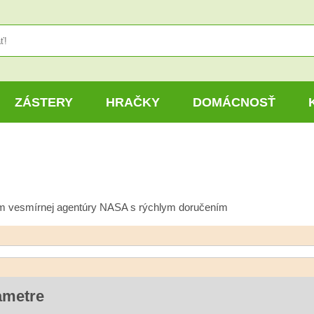
ZÁSTERY
HRAČKY
DOMÁCNOSŤ
gom vesmírnej agentúry NASA s rýchlym doručením
ametre