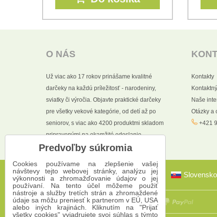
O NÁS
KON
Už viac ako 17 rokov prinášame kvalitné
Kontakty
darčeky na každú príležitosť - narodeniny,
Kontaktný
sviatky či výročia. Objavte praktické darčeky
Naše int
pre všetky vekové kategórie, od detí až po
Otázky a
seniorov, s viac ako 4200 produktmi skladom
+421 9
pripravenými na okamžité odoslanie.
Predvoľby súkromia
Cookies používame na zlepšenie vašej
návštevy tejto webovej stránky, analýzu jej
Slovensko
výkonnosti a zhromažďovanie údajov o jej
používaní. Na tento účel môžeme použiť
nástroje a služby tretích strán a zhromaždené
údaje sa môžu preniesť k partnerom v EÚ, USA
alebo iných krajinách. Kliknutím na "Prijať
všetky cookies" vyjadrujete svoj súhlas s týmto