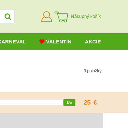
Prihlásiť
Nákupný košík
sa
KARNEVAL
VALENTÍN
AKCIE
3
položky
25
€