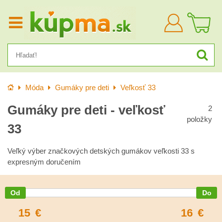
Prihlásiť
sa
Úvod
Móda
Gumáky pre deti
Veľkosť 33
Gumáky pre deti - veľkosť
2
položky
33
Veľký výber značkových detských gumákov veľkosti 33 s
expresným doručením
15
€
16
€