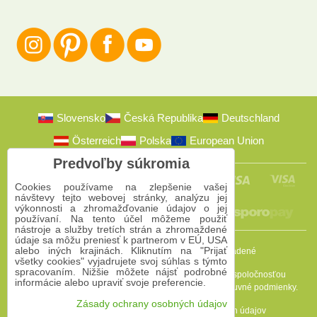
Slovensko
Česká Republika
Deutschland
Österreich
Polska
European Union
Predvoľby súkromia
Cookies používame na zlepšenie vašej
návštevy tejto webovej stránky, analýzu jej
výkonnosti a zhromažďovanie údajov o jej
používaní. Na tento účel môžeme použiť
nástroje a služby tretích strán a zhromaždené
údaje sa môžu preniesť k partnerom v EÚ, USA
alebo iných krajinách. Kliknutím na "Prijať
2009-2026 © Bomba s.r.o.
Všetky práva vyhradené
všetky cookies" vyjadrujete svoj súhlas s týmto
spracovaním. Nižšie môžete nájsť podrobné
Táto stránka je chránená programom reCAPTCHA a spoločnosťou
informácie alebo upraviť svoje preferencie.
Google. Platia
Pravidlá ochrany osobných údajov
a
Zmluvné podmienky
.
Zásady ochrany osobných údajov
Predvoľby súkromia
Zásady ochrany osobných údajov