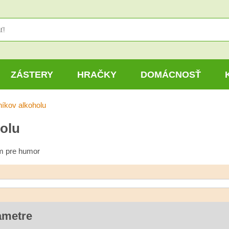
ZÁSTERY
HRAČKY
DOMÁCNOSŤ
níkov alkoholu
holu
m pre humor
ametre