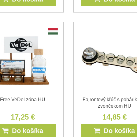
Free VeDel zóna HU
Fajrontový kľúč s pohári
zvončekom HU
17,25 €
14,85 €
Do košíka
Do košíka