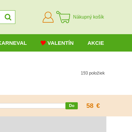
Prihlásiť
Nákupný košík
sa
KARNEVAL
VALENTÍN
AKCIE
193
položiek
58
€