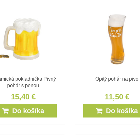
amická pokladnička Pivný
Opitý pohár na pivo
pohár s penou
15,40 €
11,50 €
Do košíka
Do košíka