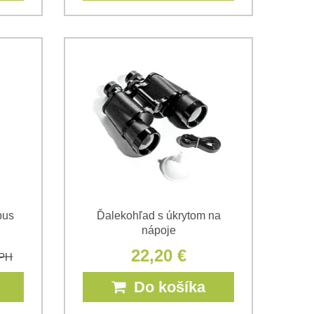
bus
Ďalekohľad s úkrytom na
nápoje
22,20 €
DPH
Do košíka