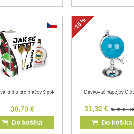
ivá kniha pre hráčov šípok
Dávkovač nápojov Gló
31,32 €
30,70 €
36,85 €
s 
Do košíka
Do košíka