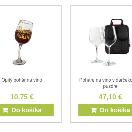
Opitý pohár na víno
Poháre na víno v darče
puzdre
10,75 €
47,10 €
Do košíka
Do košíka