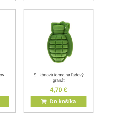
kov
Silikónová forma na ľadový
granát
4,70 €
Do košíka