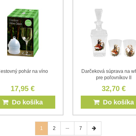
estovný pohár na víno
Darčeková súprava na w
pre poľovníkov II
17,95 €
32,70 €
Do košíka
Do košíka
1
2
7