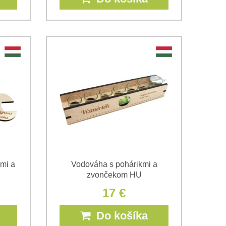
kmi a
Vodováha s pohárikmi a
zvončekom HU
17 €
Do košíka