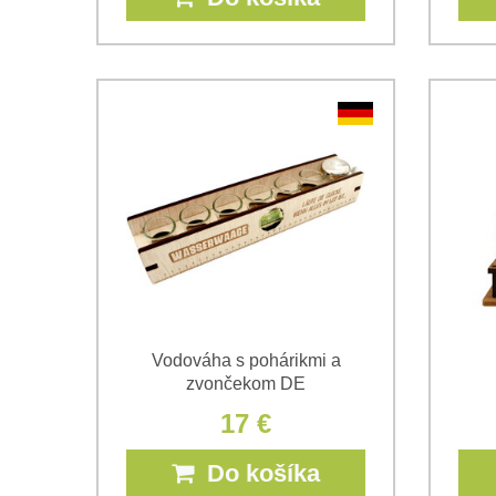
Vodováha s pohárikmi a
zvončekom DE
17 €
Do košíka