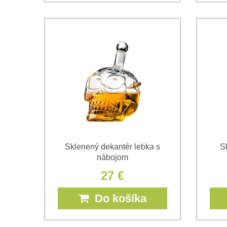
Sklenený dekantér lebka s
S
nábojom
27 €
Do košíka