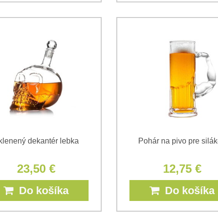
klenený dekantér lebka
Pohár na pivo pre silá
23,50 €
12,75 €
Do košíka
Do košíka