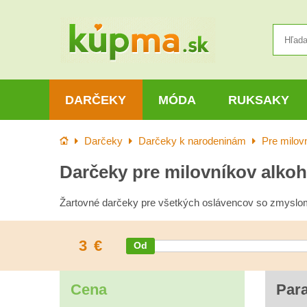
DARČEKY
MÓDA
RUKSAKY
Úvod
Darčeky
Darčeky k narodeninám
Pre milov
Darčeky pre milovníkov alko
Žartovné darčeky pre všetkých oslávencov so zmyslo
3
€
Cena
Par