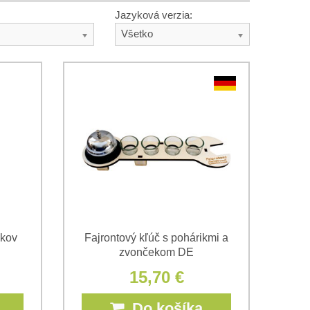
Jazyková verzia:
Všetko
ikov
Fajrontový kľúč s pohárikmi a
zvončekom DE
15,70 €
Do košíka