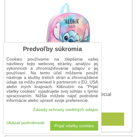
Predvoľby súkromia
Cookies používame na zlepšenie vašej
návštevy tejto webovej stránky, analýzu jej
výkonnosti a zhromažďovanie údajov o jej
používaní. Na tento účel môžeme použiť
nástroje a služby tretích strán a zhromaždené
údaje sa môžu preniesť k partnerom v EÚ, USA
alebo iných krajinách. Kliknutím na "Prijať
všetky cookies" vyjadrujete svoj súhlas s týmto
Detský 3D ruksak Stitch Simply Special
spracovaním. Nižšie môžete nájsť podrobné
informácie alebo upraviť svoje preferencie.
14,90 €
Zásady ochrany osobných údajov
Do košíka
Ukázať podrobnosti
Prijať všetky cookies