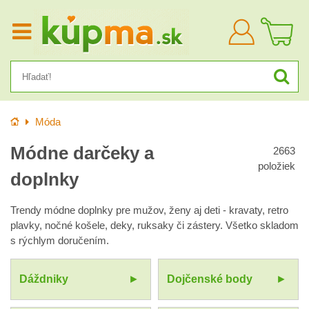
Prihlásiť
sa
Úvod
Móda
Módne darčeky a
2663
položiek
doplnky
Trendy módne doplnky pre mužov, ženy aj deti - kravaty, retro
plavky, nočné košele, deky, ruksaky či zástery. Všetko skladom
s rýchlym doručením.
Dáždniky
Dojčenské body