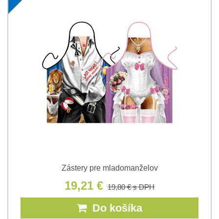
Zástery pre mladomanželov
19,21 €
19,80 €
s DPH
Do košíka