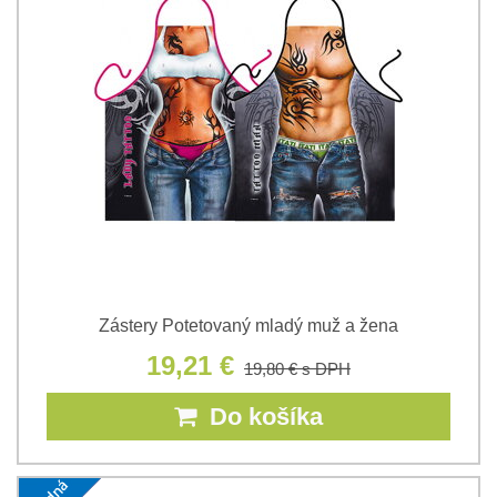
Zástery Potetovaný mladý muž a žena
19,21 €
19,80 €
s DPH
Do košíka