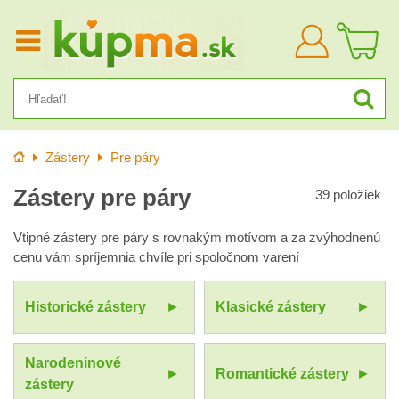
Prihlásiť
sa
Úvod
Zástery
Pre páry
Zástery pre páry
39
položiek
Vtipné zástery pre páry s rovnakým motívom a za zvýhodnenú
cenu vám spríjemnia chvíle pri spoločnom varení
Historické zástery
Klasické zástery
Narodeninové
Romantické zástery
zástery