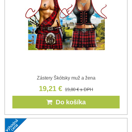
Zástery Škótsky muž a žena
19,21 €
19,80 €
s DPH
Do košíka