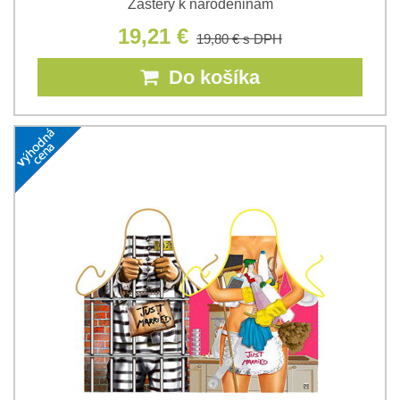
Zástery k narodeninám
19,21 €
19,80 €
s DPH
Do košíka