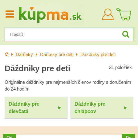
Prihlásiť
sa
Úvod
Darčeky
Darčeky pre deti
Dáždniky pre deti
Dáždniky pre deti
31
položiek
Originálne dáždniky pre najmenších členov rodiny s doručením
do 24 hodín
Dáždniky pre
Dáždniky pre
dievčatá
chlapcov