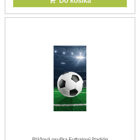
Do košíka
Plážová osuška Futbalový štadión