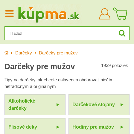
Prihlásiť
sa
Úvod
Darčeky
Darčeky pre mužov
Darčeky pre mužov
1939
položiek
Tipy na darčeky, ak chcete oslávenca obdarovať niečím
netradičným a originálnym
Alkoholické
Darčekové stojany
darčeky
Flísové deky
Hodiny pre mužov