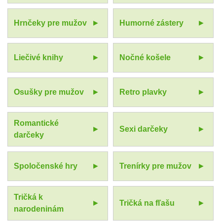
Hrnčeky pre mužov
Humorné zástery
Liečivé knihy
Nočné košele
Osušky pre mužov
Retro plavky
Romantické
Sexi darčeky
darčeky
Spoločenské hry
Trenírky pre mužov
Tričká k
Tričká na fľašu
narodeninám