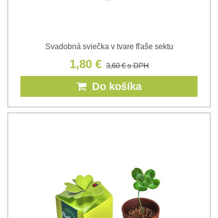
Svadobná sviečka v tvare fľaše sektu
1,80 €
3,60 €
s DPH
Do košíka