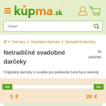
Prihlásiť
sa
Úvod
Darčeky
Svadobné darčeky
Netradičné darčeky
Netradičné svadobné
55
položiek
darčeky
Originálne darčeky k svadbe pre potešenie ženícha a nevesty
1
€
24
€