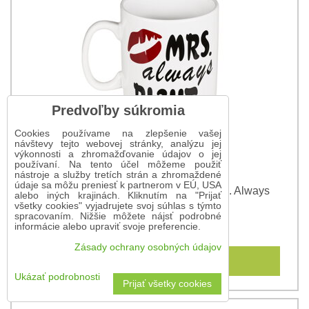
Predvoľby súkromia
Cookies používame na zlepšenie vašej
návštevy tejto webovej stránky, analýzu jej
výkonnosti a zhromažďovanie údajov o jej
používaní. Na tento účel môžeme použiť
nástroje a služby tretích strán a zhromaždené
údaje sa môžu preniesť k partnerom v EÚ, USA
Veľký keramický hrnček s nápisom Mrs. Always
alebo iných krajinách. Kliknutím na "Prijať
Right
všetky cookies" vyjadrujete svoj súhlas s týmto
spracovaním. Nižšie môžete nájsť podrobné
5 €
informácie alebo upraviť svoje preferencie.
Zásady ochrany osobných údajov
Do košíka
Ukázať podrobnosti
Prijať všetky cookies