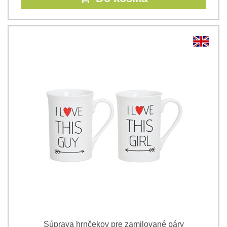
Súprava hrnčekov pre zamilované páry