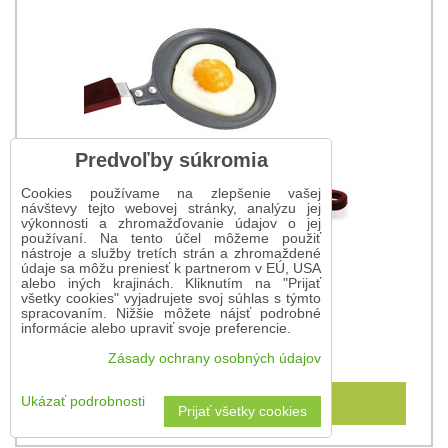
Predvoľby súkromia
Cookies používame na zlepšenie vašej
návštevy tejto webovej stránky, analýzu jej
výkonnosti a zhromažďovanie údajov o jej
používaní. Na tento účel môžeme použiť
nástroje a služby tretích strán a zhromaždené
údaje sa môžu preniesť k partnerom v EÚ, USA
alebo iných krajinách. Kliknutím na "Prijať
všetky cookies" vyjadrujete svoj súhlas s týmto
spracovaním. Nižšie môžete nájsť podrobné
Panvica v tvare srdca - 12 cm
informácie alebo upraviť svoje preferencie.
5,15 €
Zásady ochrany osobných údajov
Do košíka
Ukázať podrobnosti
Prijať všetky cookies