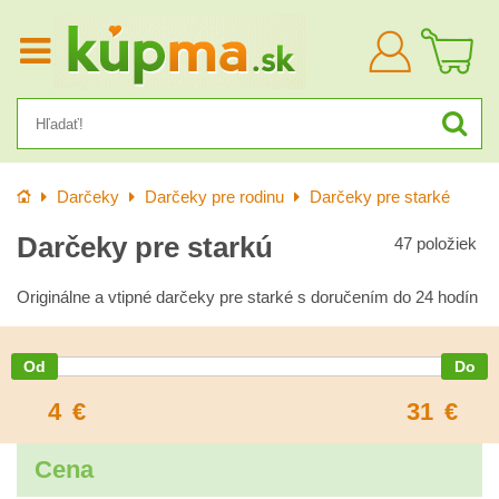
Prihlásiť
sa
Úvod
Darčeky
Darčeky pre rodinu
Darčeky pre starké
Darčeky pre starkú
47
položiek
Originálne a vtipné darčeky pre starké s doručením do 24 hodín
4
€
31
€
Cena