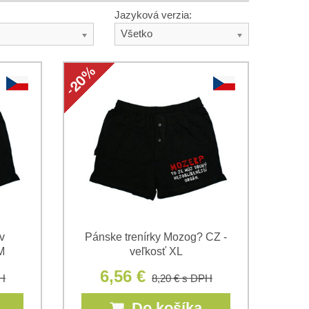
Jazyková verzia:
Všetko
v
Pánske trenírky Mozog? CZ -
M
veľkosť XL
6,56 €
H
8,20 €
s DPH
Do košíka