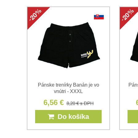
Pánske trenírky Banán je vo
Páns
vnútri - XXXL
6,56 €
8,20 €
s DPH
Do košíka