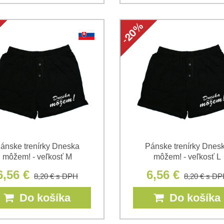
ánske trenírky Dneska
Pánske trenírky Dnes
môžem! - veľkosť M
môžem! - veľkosť L
6,56 €
6,56 €
8,20 €
s DPH
8,20 €
s DP
Do košíka
Do košíka