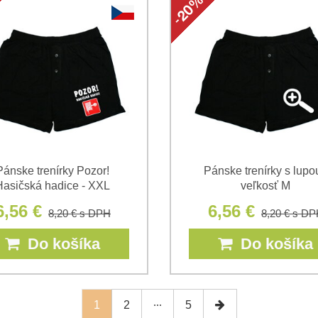
Pánske trenírky Pozor!
Pánske trenírky s lupou
Hasičská hadice - XXL
veľkosť M
6,56 €
6,56 €
8,20 €
s DPH
8,20 €
s DP
Do košíka
Do košíka
1
2
5