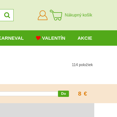
Prihlásiť
Nákupný košík
sa
KARNEVAL
VALENTÍN
AKCIE
114
položiek
8
€