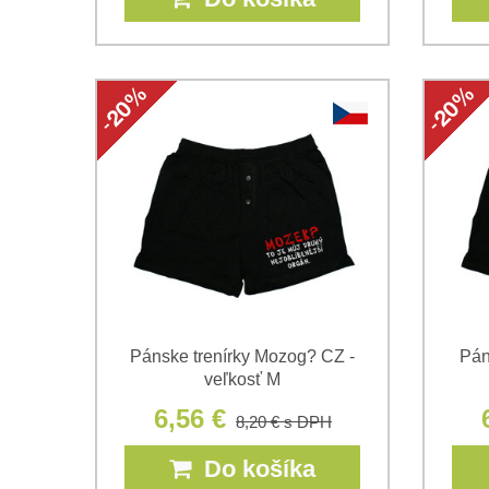
Pánske trenírky Mozog? CZ -
Pán
veľkosť M
6,56 €
8,20 €
s DPH
Do košíka