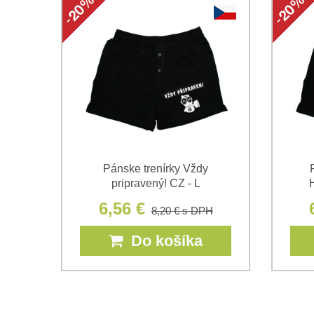
Pánske trenírky Vždy
pripravený! CZ - L
6,56 €
8,20 €
s DPH
Do košíka