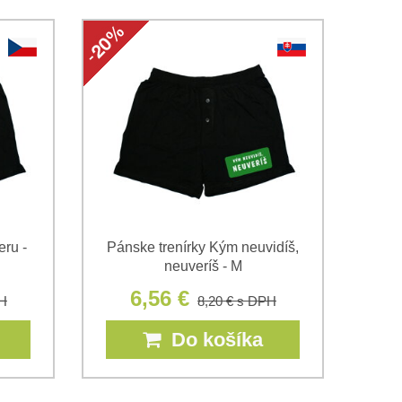
eru -
Pánske trenírky Kým neuvidíš,
neuveríš - M
6,56 €
H
8,20 €
s DPH
Do košíka