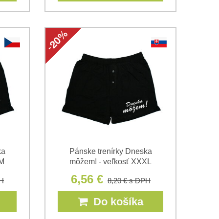
ka
Pánske trenírky Dneska
 M
môžem! - veľkosť XXXL
6,56 €
H
8,20 €
s DPH
Do košíka