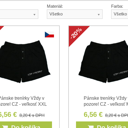
Materiál:
Farba:
Všetko
Všetko
Pánske trenírky Vždy v
Pánske trenírky Vždy 
zore! CZ - veľkosť XXL
pozore! CZ - veľkosť 
6,56 €
6,56 €
8,20 €
s DPH
8,20 €
s DP
Do košíka
Do košíka