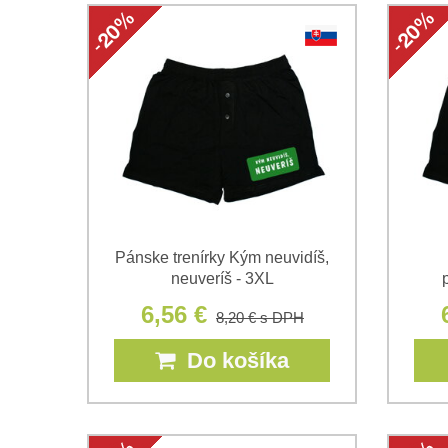
Pánske trenírky Kým neuvidíš,
neuveríš - 3XL
6,56 €
8,20 €
s DPH
Do košíka