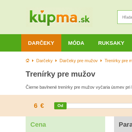
DARČEKY
MÓDA
RUKSAKY
Úvod
Darčeky
Darčeky pre mužov
Trenírky pre 
Trenírky pre mužov
Čierne bavlnené trenírky pre mužov vyčaria úsmev pri ka
6
€
Cena
Par