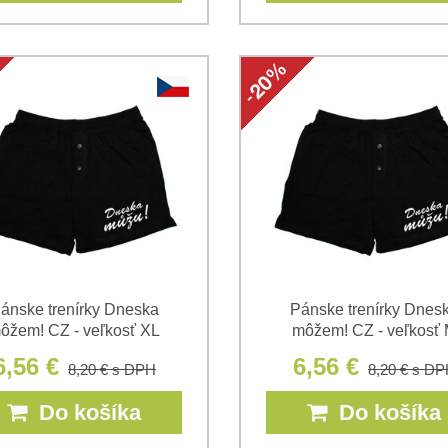
ánske trenírky Dneska
Pánske trenírky Dnes
ôžem! CZ - veľkosť XL
môžem! CZ - veľkosť
6,56 €
6,56 €
8,20 €
s DPH
8,20 €
s DP
Do košíka
Do košíka