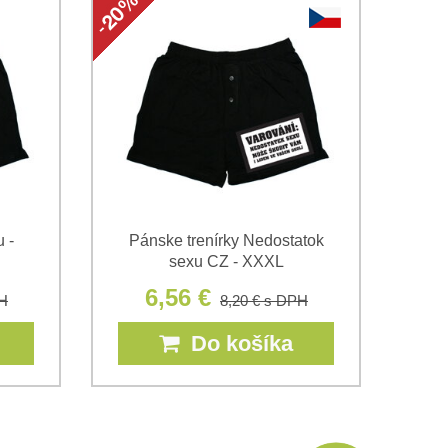
 -
Pánske trenírky Nedostatok
sexu CZ - XXXL
6,56 €
H
8,20 €
s DPH
Do košíka