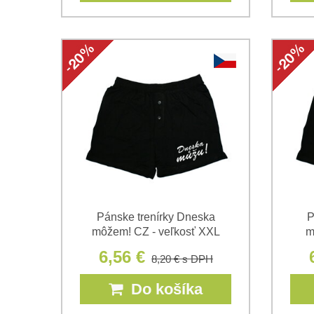
Pánske trenírky Dneska
P
môžem! CZ - veľkosť XXL
m
6,56 €
8,20 €
s DPH
Do košíka