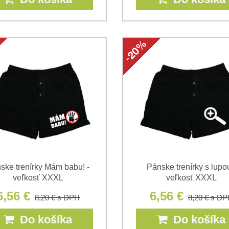
ske trenírky Mám babu! -
Pánske trenírky s lupou
veľkosť XXXL
veľkosť XXXL
6,56 €
6,56 €
8,20 €
s DPH
8,20 €
s DP
Do košíka
Do košíka