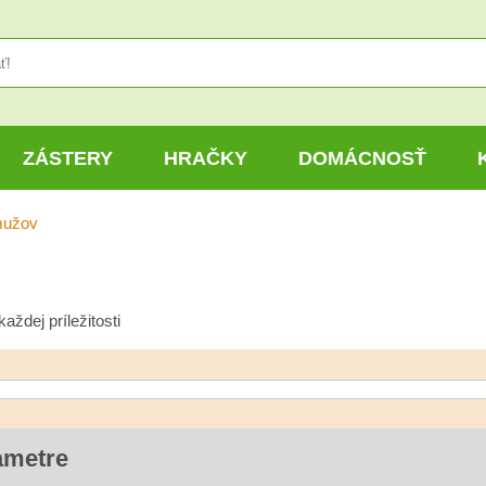
ZÁSTERY
HRAČKY
DOMÁCNOSŤ
mužov
ždej príležitosti
ametre