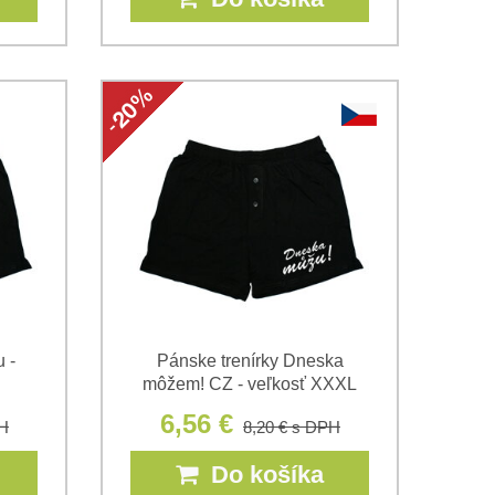
 -
Pánske trenírky Dneska
môžem! CZ - veľkosť XXXL
6,56 €
H
8,20 €
s DPH
Do košíka