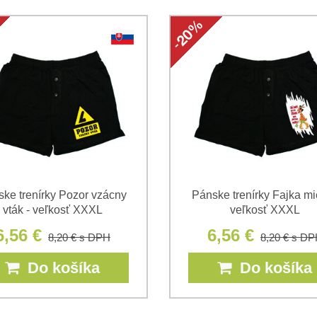
ke trenírky Pozor vzácny
Pánske trenírky Fajka mi
vták - veľkosť XXXL
veľkosť XXXL
6,56 €
6,56 €
8,20 €
s DPH
8,20 €
s DP
Do košíka
Do košíka