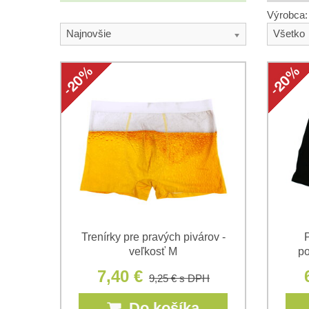
Výrobca:
Najnovšie
Všetko
Trenírky pre pravých pivárov -
veľkosť M
po
7,40 €
9,25 €
s DPH
Do košíka