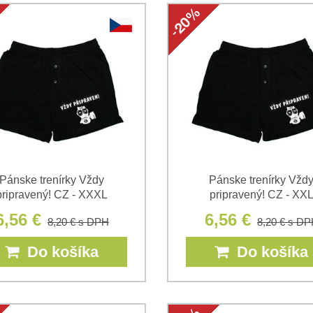
Pánske trenírky Vždy
Pánske trenírky Vžd
pripravený! CZ - XXXL
pripravený! CZ - XX
6,56 €
6,56 €
8,20 €
s DPH
8,20 €
s DP
Do košíka
Do košíka