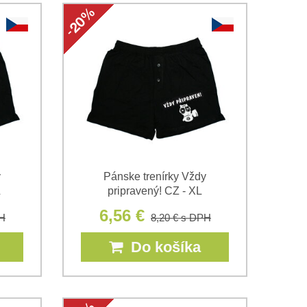
y
Pánske trenírky Vždy
L
pripravený! CZ - XL
6,56 €
H
8,20 €
s DPH
Do košíka