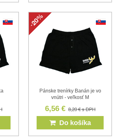
ka
Pánske trenírky Banán je vo
vnútri - veľkosť M
6,56 €
H
8,20 €
s DPH
Do košíka