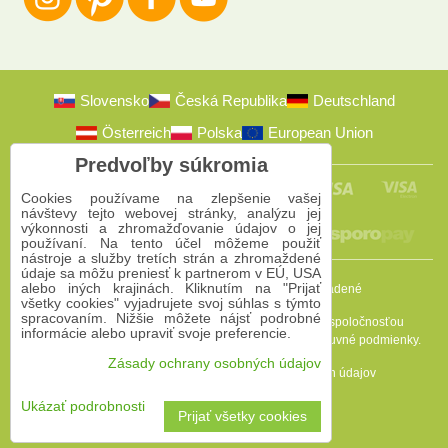
Slovensko
Česká Republika
Deutschland
Österreich
Polska
European Union
Predvoľby súkromia
Cookies používame na zlepšenie vašej
návštevy tejto webovej stránky, analýzu jej
výkonnosti a zhromažďovanie údajov o jej
používaní. Na tento účel môžeme použiť
nástroje a služby tretích strán a zhromaždené
údaje sa môžu preniesť k partnerom v EÚ, USA
alebo iných krajinách. Kliknutím na "Prijať
2009-2026 © Bomba s.r.o.
Všetky práva vyhradené
všetky cookies" vyjadrujete svoj súhlas s týmto
spracovaním. Nižšie môžete nájsť podrobné
Táto stránka je chránená programom reCAPTCHA a spoločnosťou
informácie alebo upraviť svoje preferencie.
Google. Platia
Pravidlá ochrany osobných údajov
a
Zmluvné podmienky
.
Zásady ochrany osobných údajov
Predvoľby súkromia
Zásady ochrany osobných údajov
Podmienky používania
Ukázať podrobnosti
Prijať všetky cookies
Vytvorené pomocou:
BiznisWeb.sk