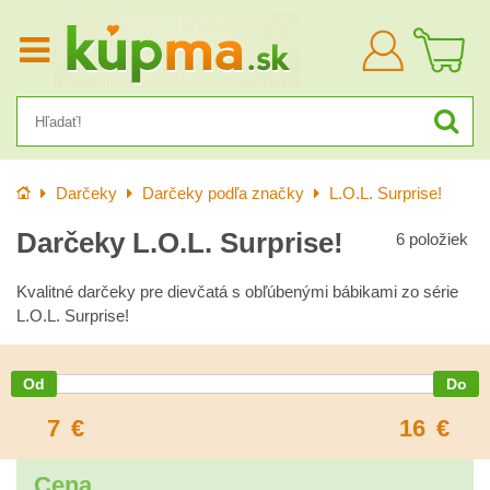
Prihlásiť
sa
Úvod
Darčeky
Darčeky podľa značky
L.O.L. Surprise!
Darčeky L.O.L. Surprise!
6
položiek
Kvalitné darčeky pre dievčatá s obľúbenými bábikami zo série
L.O.L. Surprise!
7
€
16
€
Cena