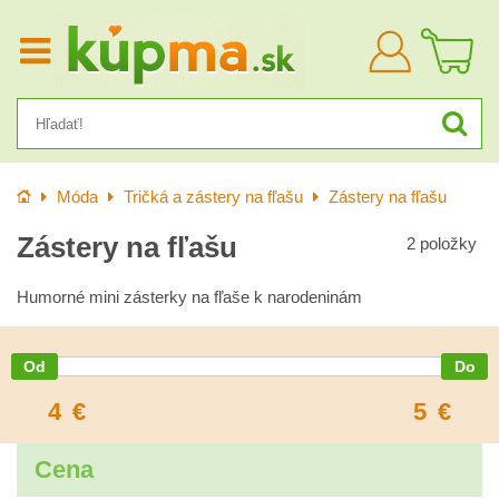
Prihlásiť
sa
Úvod
Móda
Tričká a zástery na fľašu
Zástery na fľašu
Zástery na fľašu
2
položky
Humorné mini zásterky na fľaše k narodeninám
4
€
5
€
Cena