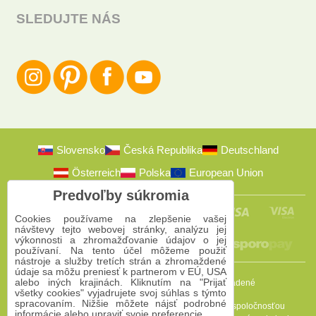
SLEDUJTE NÁS
Slovensko
Česká Republika
Deutschland
Österreich
Polska
European Union
Predvoľby súkromia
Cookies používame na zlepšenie vašej
návštevy tejto webovej stránky, analýzu jej
výkonnosti a zhromažďovanie údajov o jej
používaní. Na tento účel môžeme použiť
nástroje a služby tretích strán a zhromaždené
údaje sa môžu preniesť k partnerom v EÚ, USA
alebo iných krajinách. Kliknutím na "Prijať
2009-2026 © Bomba s.r.o.
Všetky práva vyhradené
všetky cookies" vyjadrujete svoj súhlas s týmto
spracovaním. Nižšie môžete nájsť podrobné
Táto stránka je chránená programom reCAPTCHA a spoločnosťou
informácie alebo upraviť svoje preferencie.