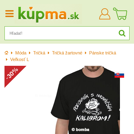
Prihlásiť
sa
Úvod
Móda
Tričká
Tričká žartovné
Pánske tričká
Veľkosť L