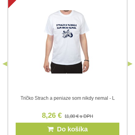
Súhlasím so spracovaním osobných údajov za účelom
odoslania formulára. Oboznámil som sa s
podmienkami
Ochrany osobných údajov
spoločnosti Bomba
*
(Povinné)
*
s.r.o.
Odoslať
*
(Povinné)
Odoslať
Tričko Strach a peniaze som nikdy nemal - L
8,26 €
11,80 €
s DPH
Do košíka