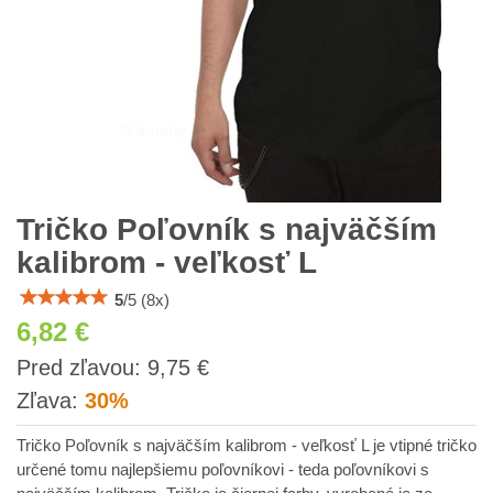
Tričko Poľovník s najväčším
kalibrom - veľkosť L
5
/
5
(
8
x)
6,82 €
s
Pred zľavou:
9,75 €
DPH
Zľava:
30%
Tričko Poľovník s najväčším kalibrom - veľkosť L je vtipné tričko
určené tomu najlepšiemu poľovníkovi - teda poľovníkovi s