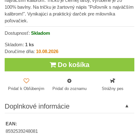
najväčším kalibrom. Tričko je čiernej farby, vyrobené je zo
100% bavlny. Na tričku je žartovný nápis "Poľovník s najväčším
kalibrom!". Vynikajúci a praktický darček pre milovníka
poľovačiek.
Dostupnosť:
Skladom
Skladom:
1
ks
Doručíme dňa:
10.08.2026
Do košíka
Pridať k Obľúbeným
Pridať do zoznamu
Strážny pes
Doplnkové informácie
EAN:
8592539248081