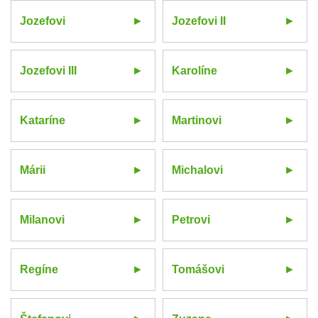
Jozefovi
Jozefovi II
Jozefovi III
Karolíne
Kataríne
Martinovi
Márii
Michalovi
Milanovi
Petrovi
Regíne
Tomášovi