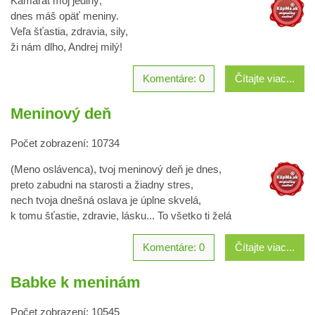
Kamarát môj jediný,
dnes máš opäť meniny.
Veľa šťastia, zdravia, sily,
ži nám dlho, Andrej milý!
Komentáre: 0
Čítajte viac...
Meninový deň
Počet zobrazení: 10734
(Meno oslávenca), tvoj meninový deň je dnes,
preto zabudni na starosti a žiadny stres,
nech tvoja dnešná oslava je úplne skvelá,
k tomu šťastie, zdravie, lásku... To všetko ti želá
Komentáre: 0
Čítajte viac...
Babke k meninám
Počet zobrazení: 10545