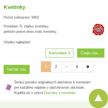
Kvetinky
Počet zobrazení: 9402
Posielam Ti, zlatko, kvetinky,
pretože práve dnes máš meninky.
Všetko najlepšie!
Komentáre: 0
Čítajte viac...
1
2
6
Načítať viac
Širokú ponuku originálnych darčekov k meninám
pre každého nájdete v darčekovom obchode
KúpMa.sk v sekcii
Darčeky k meninám