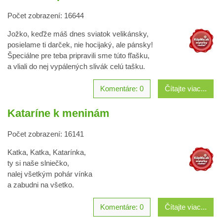
Počet zobrazení: 16644
Jožko, keďže máš dnes sviatok velikánsky,
posielame ti darček, nie hocijaký, ale pánsky!
Špeciálne pre teba pripravili sme túto fľašku,
a vliali do nej vypálených slivák celú tašku.
Komentáre: 0
Čítajte viac...
Kataríne k meninám
Počet zobrazení: 16141
Katka, Katka, Katarínka,
ty si naše slniečko,
nalej všetkým pohár vínka
a zabudni na všetko.
Komentáre: 0
Čítajte viac...