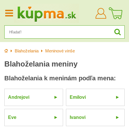
Prihlásiť
sa
Úvod
Blahoželania
Meninové vinše
Blahoželania meniny
Blahoželania k meninám podľa mena:
Andrejovi
Emilovi
Eve
Ivanovi