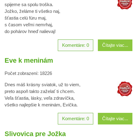
spijeme sa spolu troška.
Jožko, želáme ti všetko naj,
šťastia celú fúru maj,
s časom veľmi nemrhaj,
do pohárov hneď nalievaj!
Komentáre: 0
Čítajte viac...
Eve k meninám
Počet zobrazení: 18226
Dnes máš krásny sviatok, už to viem,
preto aspoň takto zaželať ti chcem.
Veľa šťastia, lásky, veľa zdravíčka,
všetko najlepšie k meninám, Evička.
Komentáre: 0
Čítajte viac...
Slivovica pre Jožka