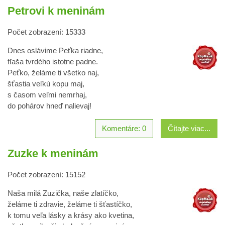
Petrovi k meninám
Počet zobrazení: 15333
Dnes oslávime Peťka riadne,
fľaša tvrdého istotne padne.
Peťko, želáme ti všetko naj,
šťastia veľkú kopu maj,
s časom veľmi nemrhaj,
do pohárov hneď nalievaj!
Komentáre: 0
Čítajte viac...
Zuzke k meninám
Počet zobrazení: 15152
Naša milá Zuzička, naše zlatíčko,
želáme ti zdravie, želáme ti šťastíčko,
k tomu veľa lásky a krásy ako kvetina,