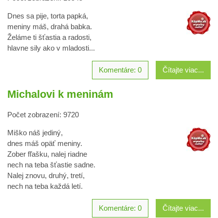
Dnes sa pije, torta papká,
meniny máš, drahá babka.
Želáme ti šťastia a radosti,
hlavne sily ako v mladosti...
Komentáre: 0
Čítajte viac...
Michalovi k meninám
Počet zobrazení: 9720
Miško náš jediný,
dnes máš opäť meniny.
Zober fľašku, nalej riadne
nech na teba šťastie sadne.
Nalej znovu, druhý, tretí,
nech na teba každá letí.
Komentáre: 0
Čítajte viac...