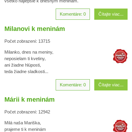
všetko najlepšie k dnešným meninám.
Komentáre: 0
Čítajte viac...
Milanovi k meninám
Počet zobrazení: 13715
Milanko, dnes na meniny,
neposielam ti kvetiny,
ani žiadne hlúposti,
teda žiadne sladkosti...
Komentáre: 0
Čítajte viac...
Márii k meninám
Počet zobrazení: 12942
Milá naša Mariška,
prajeme ti k meninám