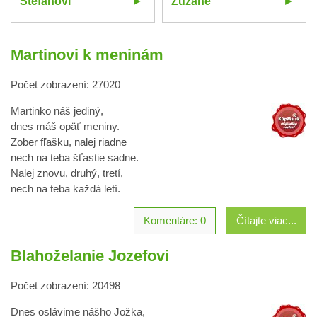
Štefanovi
Zuzane
Martinovi k meninám
Počet zobrazení: 27020
Martinko náš jediný,
dnes máš opäť meniny.
Zober fľašku, nalej riadne
nech na teba šťastie sadne.
Nalej znovu, druhý, tretí,
nech na teba každá letí.
Komentáre: 0
Čítajte viac...
Blahoželanie Jozefovi
Počet zobrazení: 20498
Dnes oslávime nášho Jožka,