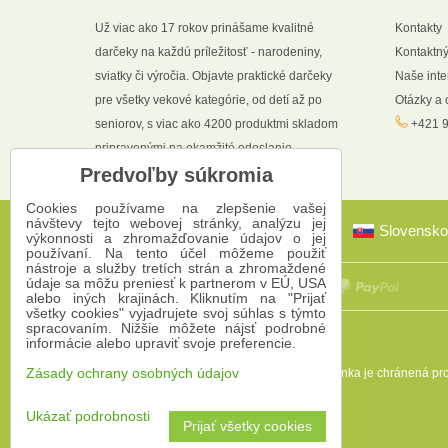
Už viac ako 17 rokov prinášame kvalitné
Kontakty
darčeky na každú príležitosť - narodeniny,
Kontaktný
sviatky či výročia. Objavte praktické darčeky
Naše int
pre všetky vekové kategórie, od detí až po
Otázky a
seniorov, s viac ako 4200 produktmi skladom
+421 9
pripravenými na okamžité odoslanie.
Predvoľby súkromia
Cookies používame na zlepšenie vašej
návštevy tejto webovej stránky, analýzu jej
Slovensko
výkonnosti a zhromažďovanie údajov o jej
používaní. Na tento účel môžeme použiť
nástroje a služby tretích strán a zhromaždené
údaje sa môžu preniesť k partnerom v EÚ, USA
alebo iných krajinách. Kliknutím na "Prijať
všetky cookies" vyjadrujete svoj súhlas s týmto
spracovaním. Nižšie môžete nájsť podrobné
informácie alebo upraviť svoje preferencie.
Zásady ochrany osobných údajov
Táto stránka je chránená 
Ukázať podrobnosti
Prijať všetky cookies