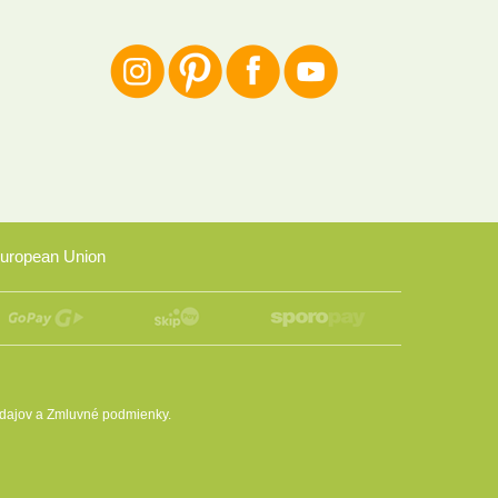
uropean Union
dajov
a
Zmluvné podmienky
.