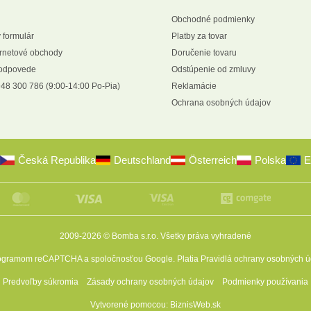
Obchodné podmienky
 formulár
Platby za tovar
ernetové obchody
Doručenie tovaru
 odpovede
Odstúpenie od zmluvy
48 300 786 (9:00-14:00 Po-Pia)
Reklamácie
Ochrana osobných údajov
Česká Republika
Deutschland
Österreich
Polska
E
2009-2026 © Bomba s.r.o.
Všetky práva vyhradené
programom reCAPTCHA a spoločnosťou Google. Platia
Pravidlá ochrany osobných ú
Predvoľby súkromia
Zásady ochrany osobných údajov
Podmienky používania
Vytvorené pomocou:
BiznisWeb.sk