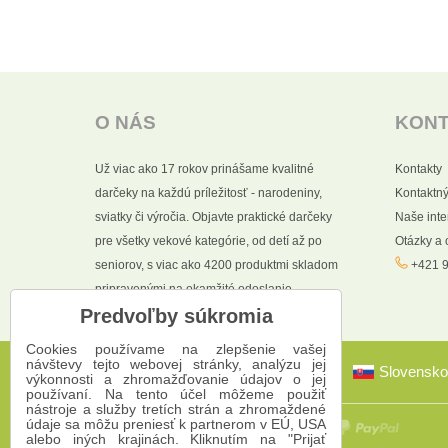
O NÁS
KON
Už viac ako 17 rokov prinášame kvalitné
Kontakty
darčeky na každú príležitosť - narodeniny,
Kontaktný
sviatky či výročia. Objavte praktické darčeky
Naše int
pre všetky vekové kategórie, od detí až po
Otázky a
seniorov, s viac ako 4200 produktmi skladom
+421 9
pripravenými na okamžité odoslanie.
Predvoľby súkromia
Cookies používame na zlepšenie vašej
návštevy tejto webovej stránky, analýzu jej
Slovensko
výkonnosti a zhromažďovanie údajov o jej
používaní. Na tento účel môžeme použiť
nástroje a služby tretích strán a zhromaždené
údaje sa môžu preniesť k partnerom v EÚ, USA
alebo iných krajinách. Kliknutím na "Prijať