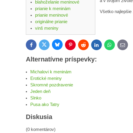
a v tvojom živote 
blahoželanie meninové
prianie k meninám
Všetko najlepšie ž
prianie meninové
originálne prianie
vinš meniny
Bluesky
Twitter
Facebook
Pinterest
Reddit
LinkedIn
WhatsApp
E-
mail
Alternatívne príspevky:
Michalovi k meninám
Erotické meniny
Skromné pozdravenie
Jeden deň
Slnko
Pusa ako Tatry
Diskusia
(0 komentárov)