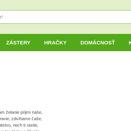
ZÁSTERY
HRAČKY
DOMÁCNOSŤ
m želanie prijmi naše,
dravie, zdvíhame čaše,
tstvo, nech ti rastie,