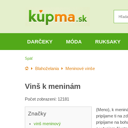
DARČEKY
MÓDA
RUKSAKY
Späť
Úvod
Blahoželania
Meninové vinše
Vinš k meninám
Počet zobrazení: 12181
(Meno), k meniná
Značky
pripíjame ti na z
pripíjame na boha
vinš meninový