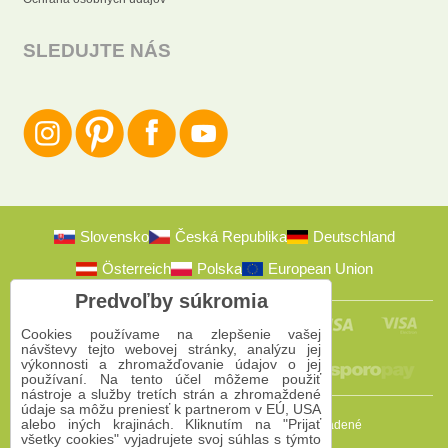
SLEDUJTE NÁS
Slovensko
Česká Republika
Deutschland
Österreich
Polska
European Union
Predvoľby súkromia
Cookies používame na zlepšenie vašej
návštevy tejto webovej stránky, analýzu jej
výkonnosti a zhromažďovanie údajov o jej
používaní. Na tento účel môžeme použiť
nástroje a služby tretích strán a zhromaždené
údaje sa môžu preniesť k partnerom v EÚ, USA
alebo iných krajinách. Kliknutím na "Prijať
2009-2026 © Bomba s.r.o.
Všetky práva vyhradené
všetky cookies" vyjadrujete svoj súhlas s týmto