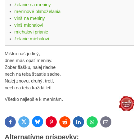
želanie na meniny
meninové blahoželania
vinš na meniny
vinš michalovi
michalovi prianie
želanie michalovi
Miško náš jediný,
dnes máš opäť meniny.
Zober fľašku, nalej riadne
nech na teba šťastie sadne.
Nalej znovu, druhý, tretí,
nech na teba každá letí.
Všetko najlepšie k meninám.
Bluesky
Twitter
Facebook
Pinterest
Reddit
LinkedIn
WhatsApp
E-
mail
Alternatívne príspevky: