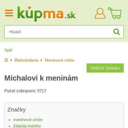
Prihlásiť
sa
Späť
Úvod
Blahoželania
Meninové vinše
Vytlačiť stránku
Michalovi k meninám
Počet zobrazení: 9717
Značky
meninové vinše
želania meniny