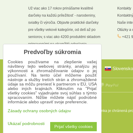
Už viac ako 17 rokov prinášame kvalitné
Kontakty
darčeky na každú príležitosť - narodeniny,
Kontaktný
sviatky či výročia. Objavte praktické darčeky
Naše int
pre všetky vekové kategórie, od detí až po
Otázky a
seniorov, s viac ako 4200 produktmi skladom
+421 9
pripravenými na okamžité odoslanie.
Predvoľby súkromia
Cookies používame na zlepšenie vašej
návštevy tejto webovej stránky, analýzu jej
Slovensko
výkonnosti a zhromažďovanie údajov o jej
používaní. Na tento účel môžeme použiť
nástroje a služby tretích strán a zhromaždené
údaje sa môžu preniesť k partnerom v EÚ, USA
alebo iných krajinách. Kliknutím na "Prijať
všetky cookies" vyjadrujete svoj súhlas s týmto
spracovaním. Nižšie môžete nájsť podrobné
informácie alebo upraviť svoje preferencie.
Zásady ochrany osobných údajov
Táto stránka je chránená 
Ukázať podrobnosti
Prijať všetky cookies