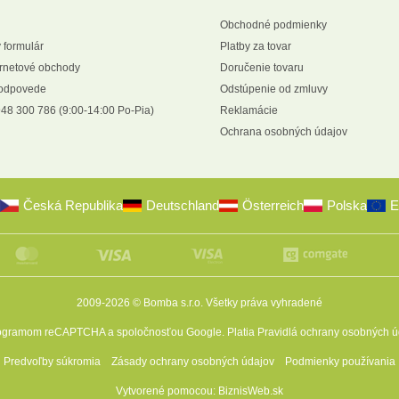
Obchodné podmienky
 formulár
Platby za tovar
ernetové obchody
Doručenie tovaru
 odpovede
Odstúpenie od zmluvy
48 300 786 (9:00-14:00 Po-Pia)
Reklamácie
Ochrana osobných údajov
Česká Republika
Deutschland
Österreich
Polska
E
2009-2026 © Bomba s.r.o.
Všetky práva vyhradené
programom reCAPTCHA a spoločnosťou Google. Platia
Pravidlá ochrany osobných ú
Predvoľby súkromia
Zásady ochrany osobných údajov
Podmienky používania
Vytvorené pomocou:
BiznisWeb.sk