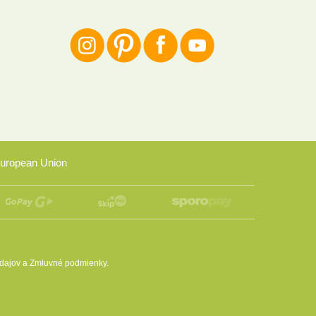
uropean Union
dajov
a
Zmluvné podmienky
.