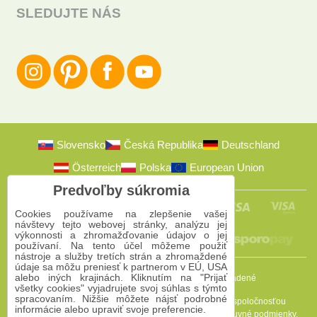
SLEDUJTE NÁS
Slovensko
Česká Republika
Deutschland
Österreich
Polska
European Union
Predvoľby súkromia
Cookies používame na zlepšenie vašej
návštevy tejto webovej stránky, analýzu jej
výkonnosti a zhromažďovanie údajov o jej
používaní. Na tento účel môžeme použiť
nástroje a služby tretích strán a zhromaždené
údaje sa môžu preniesť k partnerom v EÚ, USA
alebo iných krajinách. Kliknutím na "Prijať
2009-2026 © Bomba s.r.o.
Všetky práva vyhradené
všetky cookies" vyjadrujete svoj súhlas s týmto
spracovaním. Nižšie môžete nájsť podrobné
Táto stránka je chránená programom reCAPTCHA a spoločnosťou
informácie alebo upraviť svoje preferencie.
Google. Platia
Pravidlá ochrany osobných údajov
a
Zmluvné podmienky
.