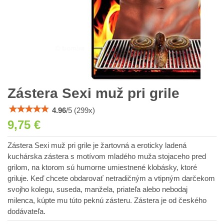
Zástera Sexi muž pri grile
4.96
/
5
(
299
x)
9,75 €
Zástera Sexi muž pri grile je žartovná a eroticky ladená
kuchárska zástera s motívom mladého muža stojaceho pred
grilom, na ktorom sú humorne umiestnené klobásky, ktoré
griluje. Keď chcete obdarovať netradičným a vtipným darčekom
svojho kolegu, suseda, manžela, priateľa alebo nebodaj
milenca, kúpte mu túto peknú zásteru. Zástera je od českého
dodávateľa.