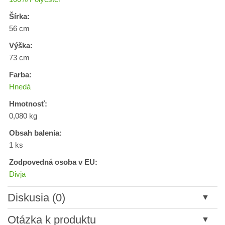
Šírka:
56 cm
Výška:
73 cm
Farba:
Hnedá
Hmotnosť:
0,080 kg
Obsah balenia:
1 ks
Zodpovedná osoba v EU:
Divja
Diskusia (0)
Nový komentár
Otázka k produktu