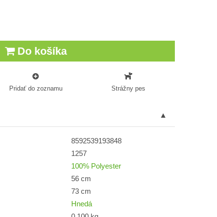
Do košíka
Pridať do zoznamu
Strážny pes
8592539193848
1257
100% Polyester
56 cm
73 cm
Hnedá
0,100 kg