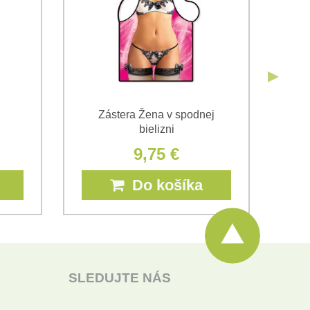
Zástera Žena v spodnej
Z
bielizni
9,75 €
Do košíka
SLEDUJTE NÁS