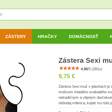
ZÁSTERY
HRAČKY
DOMÁCNOSŤ
Zástera Sexi m
4.96
/
5
(
281
x)
9,75 €
Zástera Sexi muž v plavkách je 
motívom mladého svalnatého mu
netradičným a vtipným darčekom 
nebodaj milenca, kúpte mu túto 