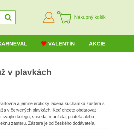
Prihlásiť
Nákupný košík
sa
KARNEVAL
VALENTÍN
AKCIE
už v plavkách
žartovná a jemne eroticky ladená kuchárska zástera s
ža v červených plavkách. Keď chcete obdarovať
svojho kolegu, suseda, manžela, priateľa alebo
peknú zásteru. Zástera je od českého dodávateľa.