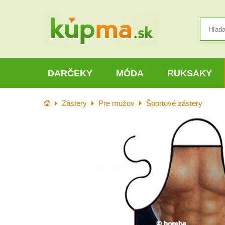
DARČEKY
MÓDA
RUKSAKY
Úvod
Zástery
Pre mužov
Športové zástery