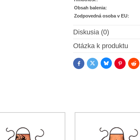
Obsah balenia:
Zodpovedná osoba v EU:
Diskusia (0)
Nový komentár
Otázka k produktu
Bluesky
Twitter
Facebook
Pinterest
Red
Súhlasím so spracovaním os
Oboznámil som sa s podmienk
*
*
(Povinné)
*
(Povinné)