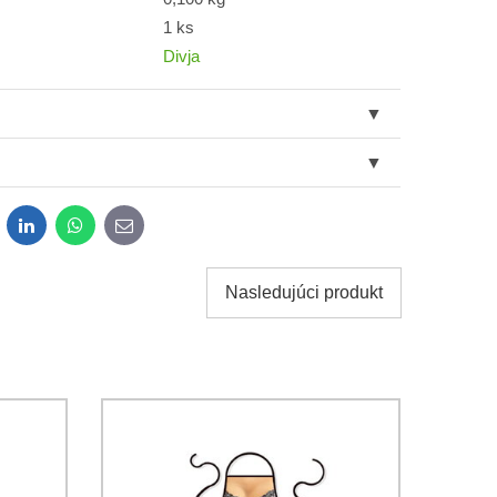
1 ks
Divja
dit
LinkedIn
WhatsApp
E-
mail
Nasledujúci produkt
obných údajov za účelom odoslania formulára.
ami
Ochrany osobných údajov
spoločnosti Bomba s.r.o.
Odoslať
Odoslať