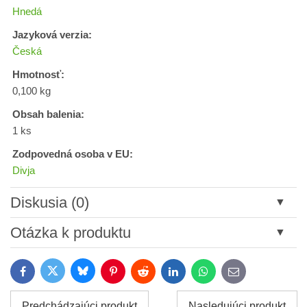
Hnedá
Jazyková verzia:
Česká
Hmotnosť:
0,100 kg
Obsah balenia:
1 ks
Zodpovedná osoba v EU:
Divja
Diskusia (0)
Nový komentár
Otázka k produktu
Názov:
Bluesky
Twitter
Facebook
Pinterest
Reddit
LinkedIn
WhatsApp
E-
mail
*
Meno:
Predchádzajúci produkt
Nasledujúci produkt