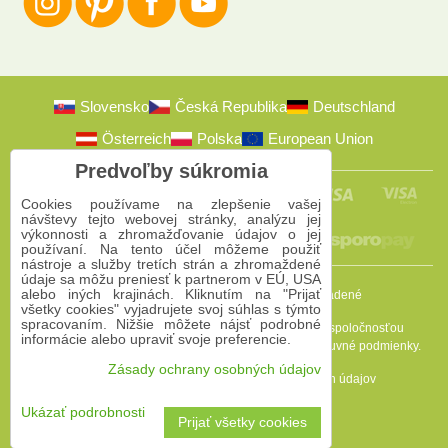
Slovensko
Česká Republika
Deutschland
Österreich
Polska
European Union
Predvoľby súkromia
Cookies používame na zlepšenie vašej
návštevy tejto webovej stránky, analýzu jej
výkonnosti a zhromažďovanie údajov o jej
používaní. Na tento účel môžeme použiť
nástroje a služby tretích strán a zhromaždené
údaje sa môžu preniesť k partnerom v EÚ, USA
alebo iných krajinách. Kliknutím na "Prijať
2009-2026 © Bomba s.r.o.
Všetky práva vyhradené
všetky cookies" vyjadrujete svoj súhlas s týmto
spracovaním. Nižšie môžete nájsť podrobné
Táto stránka je chránená programom reCAPTCHA a spoločnosťou
informácie alebo upraviť svoje preferencie.
Google. Platia
Pravidlá ochrany osobných údajov
a
Zmluvné podmienky
.
Zásady ochrany osobných údajov
Predvoľby súkromia
Zásady ochrany osobných údajov
Podmienky používania
Ukázať podrobnosti
Prijať všetky cookies
Vytvorené pomocou:
BiznisWeb.sk