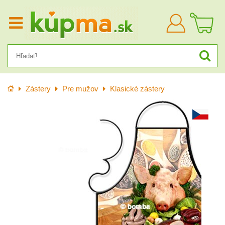
Prihlásiť
sa
Úvod
Zástery
Pre mužov
Klasické zástery