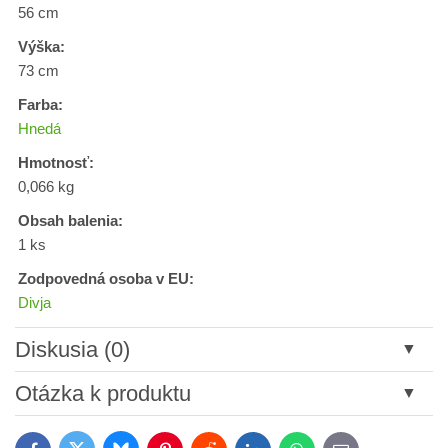
56 cm
Výška:
73 cm
Farba:
Hnedá
Hmotnosť:
0,066 kg
Obsah balenia:
1 ks
Zodpovedná osoba v EU:
Divja
Diskusia (0)
Nový komentár
Otázka k produktu
Názov: