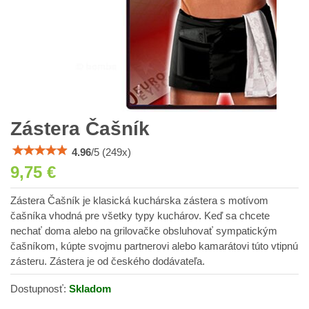
Zástera Čašník
4.96
/
5
(
249
x)
9,75 €
Zástera Čašník je klasická kuchárska zástera s motívom
čašníka vhodná pre všetky typy kuchárov. Keď sa chcete
nechať doma alebo na grilovačke obsluhovať sympatickým
čašníkom, kúpte svojmu partnerovi alebo kamarátovi túto vtipnú
zásteru. Zástera je od českého dodávateľa.
Dostupnosť:
Skladom