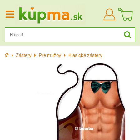
Prihlásiť
sa
Úvod
Zástery
Pre mužov
Klasické zástery