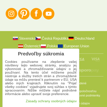
Slovensko
Česká Republika
Deutschland
Österreich
Polska
European Union
Predvoľby súkromia
Cookies používame na zlepšenie vašej
návštevy tejto webovej stránky, analýzu jej
výkonnosti a zhromažďovanie údajov o jej
používaní. Na tento účel môžeme použiť
nástroje a služby tretích strán a zhromaždené
údaje sa môžu preniesť k partnerom v EÚ, USA
alebo iných krajinách. Kliknutím na "Prijať
2009-2026 © Bomba s.r.o.
Všetky práva vyhradené
všetky cookies" vyjadrujete svoj súhlas s týmto
spracovaním. Nižšie môžete nájsť podrobné
Táto stránka je chránená programom reCAPTCHA a spoločnosťou
informácie alebo upraviť svoje preferencie.
Google. Platia
Pravidlá ochrany osobných údajov
a
Zmluvné podmienky
.
Zásady ochrany osobných údajov
Predvoľby súkromia
Zásady ochrany osobných údajov