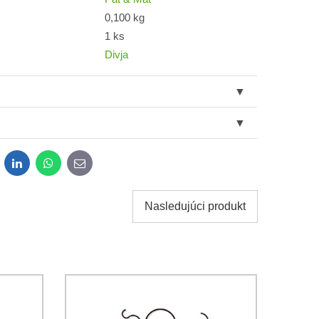
0,100 kg
1 ks
Divja
dit
LinkedIn
WhatsApp
E-
mail
Nasledujúci produkt
obných údajov za účelom odoslania formulára.
ami
Ochrany osobných údajov
spoločnosti Bomba s.r.o.
Odoslať