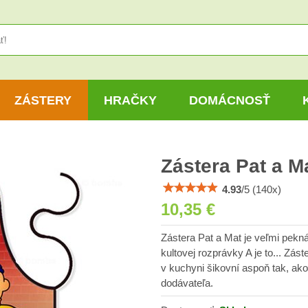
ZÁSTERY
HRAČKY
DOMÁCNOSŤ
Zástera Pat a M
4.93
/
5
(
140
x)
10,35 €
Zástera Pat a Mat je veľmi pekn
kultovej rozprávky A je to... Zá
v kuchyni šikovní aspoň tak, ako
dodávateľa.