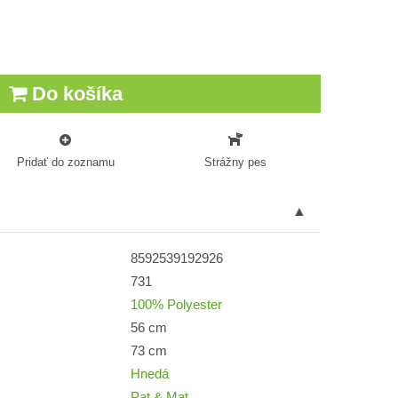
Do košíka
Pridať do zoznamu
Strážny pes
8592539192926
731
100% Polyester
56 cm
73 cm
Hnedá
Pat & Mat