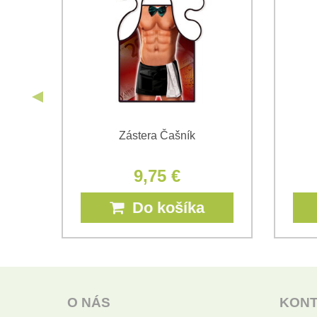
lava
Zástera Čašník
9,75 €
Do košíka
O NÁS
KON