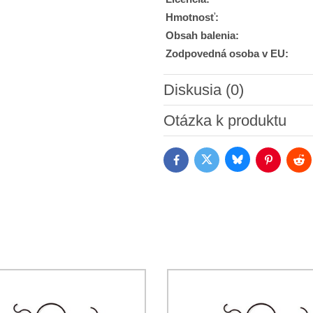
Hmotnosť:
Obsah balenia:
Zodpovedná osoba v EU:
Diskusia (0)
Nový komentár
Otázka k produktu
Bluesky
Twitter
Facebook
Pinterest
Red
Súhlasím so spracovaním os
Oboznámil som sa s podmienk
*
*
(Povinné)