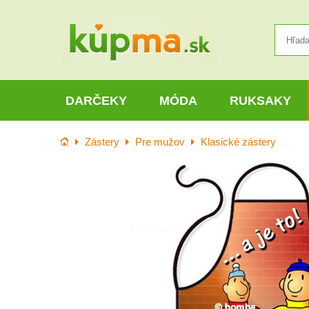
DARČEKY
MÓDA
RUKSAKY
Úvod
Zástery
Pre mužov
Klasické zástery