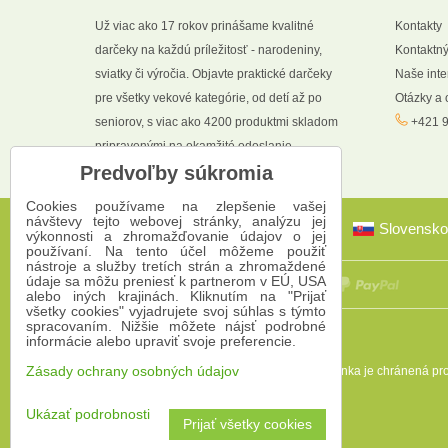
Už viac ako 17 rokov prinášame kvalitné
Kontakty
darčeky na každú príležitosť - narodeniny,
Kontaktný
sviatky či výročia. Objavte praktické darčeky
Naše int
pre všetky vekové kategórie, od detí až po
Otázky a
seniorov, s viac ako 4200 produktmi skladom
+421 9
pripravenými na okamžité odoslanie.
Predvoľby súkromia
Cookies používame na zlepšenie vašej
návštevy tejto webovej stránky, analýzu jej
Slovensko
výkonnosti a zhromažďovanie údajov o jej
používaní. Na tento účel môžeme použiť
nástroje a služby tretích strán a zhromaždené
údaje sa môžu preniesť k partnerom v EÚ, USA
alebo iných krajinách. Kliknutím na "Prijať
všetky cookies" vyjadrujete svoj súhlas s týmto
spracovaním. Nižšie môžete nájsť podrobné
informácie alebo upraviť svoje preferencie.
Táto stránka je chránená 
Zásady ochrany osobných údajov
Ukázať podrobnosti
Prijať všetky cookies