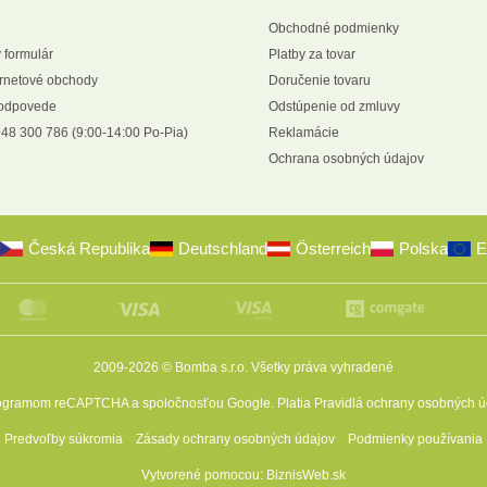
Obchodné podmienky
 formulár
Platby za tovar
ernetové obchody
Doručenie tovaru
 odpovede
Odstúpenie od zmluvy
48 300 786 (9:00-14:00 Po-Pia)
Reklamácie
Ochrana osobných údajov
Česká Republika
Deutschland
Österreich
Polska
E
2009-2026 © Bomba s.r.o.
Všetky práva vyhradené
programom reCAPTCHA a spoločnosťou Google. Platia
Pravidlá ochrany osobných ú
Predvoľby súkromia
Zásady ochrany osobných údajov
Podmienky používania
Vytvorené pomocou:
BiznisWeb.sk