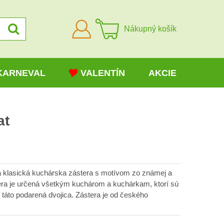
Prihlásiť
Nákupný košík
sa
KARNEVAL
VALENTÍN
AKCIE
at
á klasická kuchárska zástera s motívom zo známej a
stera je určená všetkým kuchárom a kuchárkam, ktorí sú
 táto podarená dvojica. Zástera je od českého