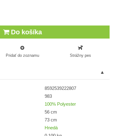
Do košíka
Pridať do zoznamu
Strážny pes
8592539222807
983
100% Polyester
56 cm
73 cm
Hnedá
0,100 kg