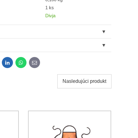
1 ks
Divja
dit
LinkedIn
WhatsApp
E-
mail
Nasledujúci produkt
obných údajov za účelom odoslania formulára.
ami
Ochrany osobných údajov
spoločnosti Bomba s.r.o.
Odoslať
Odoslať