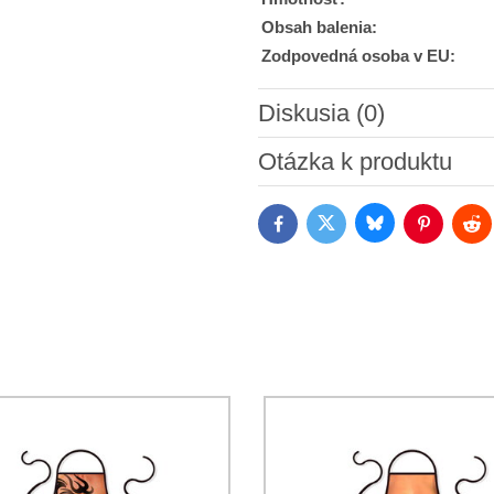
Obsah balenia:
Zodpovedná osoba v EU:
Diskusia (0)
Nový komentár
Otázka k produktu
Bluesky
Twitter
Facebook
Pinterest
Red
Súhlasím so spracovaním os
Oboznámil som sa s podmienk
*
*
(Povinné)
*
(Povinné)