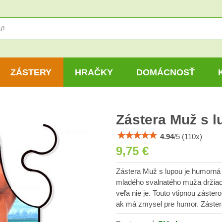
ZÁSTERY
HRAČKY
DOMÁCNOSŤ
Zástera Muž s l
4.94
/
5
(
110
x)
9,75 €
Zástera Muž s lupou je humorná
mladého svalnatého muža držiace
veľa nie je. Touto vtipnou zás
ak má zmysel pre humor. Záster