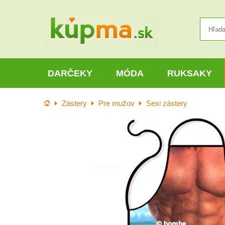
DARČEKY
MÓDA
RUKSAKY
Úvod
Zástery
Pre mužov
Sexi zástery