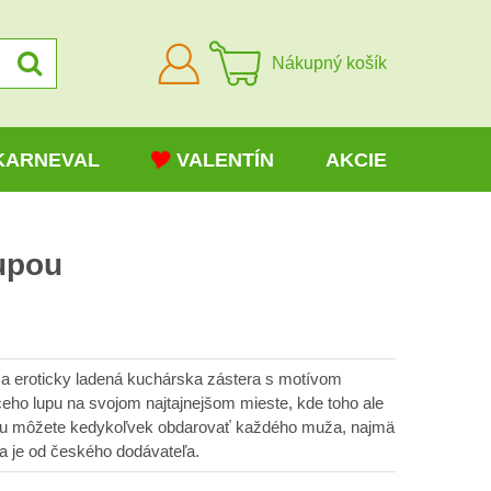
Prihlásiť
Nákupný košík
sa
KARNEVAL
VALENTÍN
AKCIE
upou
 a eroticky ladená kuchárska zástera s motívom
ho lupu na svojom najtajnejšom mieste, kde toho ale
terou môžete kedykoľvek obdarovať každého muža, najmä
a je od českého dodávateľa.