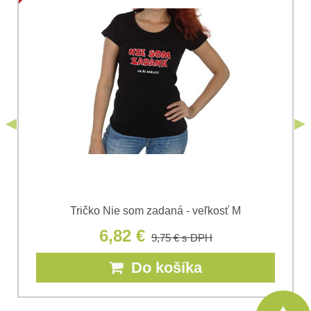
Súhlasím so spracovaním osobných údajov za účelom
odoslania formulára. Oboznámil som sa s
podmienkami
Ochrany osobných údajov
spoločnosti Bomba
*
(Povinné)
*
s.r.o.
Odoslať
*
(Povinné)
Odoslať
Tričko Nie som zadaná - veľkosť M
6,82 €
9,75 €
s DPH
Do košíka