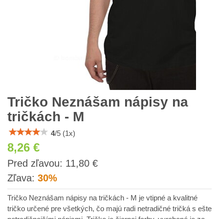
Tričko Neznášam nápisy na
tričkách - M
4
/
5
(
1
x)
8,26 €
s
Pred zľavou:
11,80 €
DPH
Zľava:
30%
Tričko Neznášam nápisy na tričkách - M je vtipné a kvalitné
tričko určené pre všetkých, čo majú radi netradičné tričká s ešte