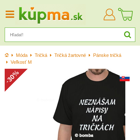
Prihlásiť
sa
Úvod
Móda
Tričká
Tričká žartovné
Pánske tričká
Veľkosť M