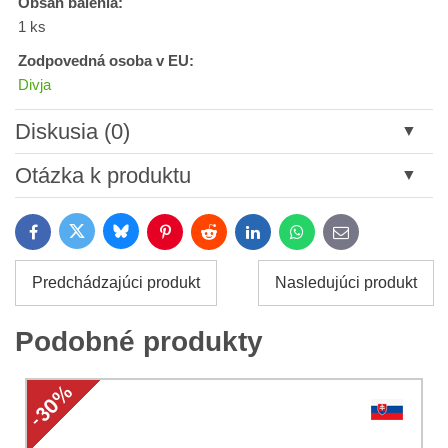
Obsah balenia:
1 ks
Zodpovedná osoba v EU:
Divja
Diskusia (0)
Nový komentár
Otázka k produktu
Názov:
Bluesky
Twitter
Facebook
Pinterest
Reddit
LinkedIn
WhatsApp
E-
mail
*
Meno:
Predchádzajúci produkt
Nasledujúci produkt
*
Meno:
*
Podobné produkty
Váš e-mail:
*
Komentár:
Vaša otázka k produktu: