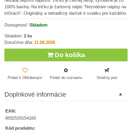
netradičnejšími nápismi. Tričko je čiernej farby, vyrobené je zo
100% bavlny. Na tričku je žartovný nápis "Neznášam nápisy na
tričkách". Originálny a netradičný darček k sviatku pre každého.
Dostupnosť:
Skladom
Skladom:
2
ks
Doručíme dňa:
11.08.2026
Do košíka
Pridať k Obľúbeným
Pridať do zoznamu
Strážny pes
Doplnkové informácie
EAN:
8592539154160
Kód produktu: