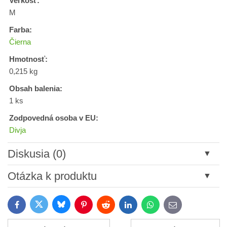
Veľkosť:
M
Farba:
Čierna
Hmotnosť:
0,215 kg
Obsah balenia:
1 ks
Zodpovedná osoba v EU:
Divja
Diskusia (0)
Nový komentár
Otázka k produktu
Názov:
Bluesky
Twitter
Facebook
Pinterest
Reddit
LinkedIn
WhatsApp
E-
mail
*
Meno: