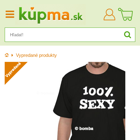
Prihlásiť
sa
Úvod
Vypredané produkty