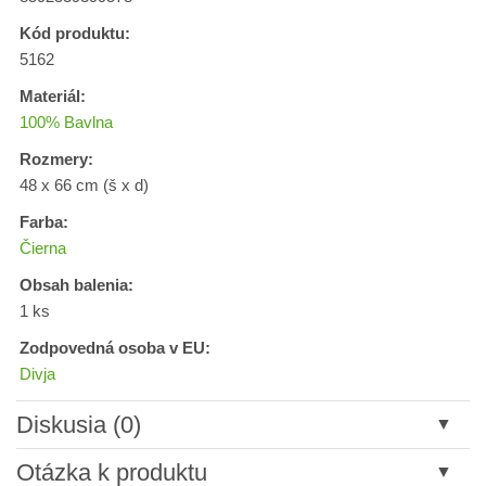
Kód produktu:
5162
Materiál:
100% Bavlna
Rozmery:
48 x 66 cm (š x d)
Farba:
Čierna
Obsah balenia:
1 ks
Zodpovedná osoba v EU:
Divja
Diskusia (0)
Nový komentár
Otázka k produktu