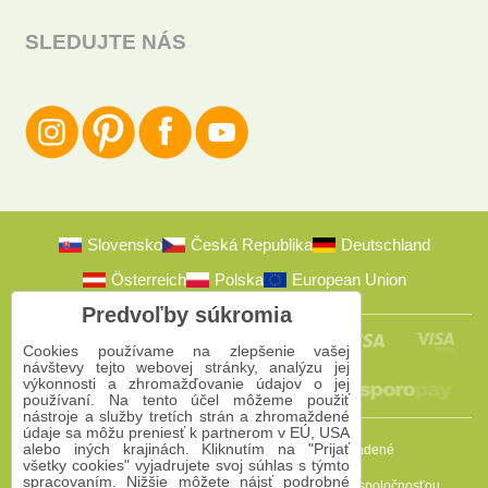
SLEDUJTE NÁS
Slovensko
Česká Republika
Deutschland
Österreich
Polska
European Union
Predvoľby súkromia
Cookies používame na zlepšenie vašej
návštevy tejto webovej stránky, analýzu jej
výkonnosti a zhromažďovanie údajov o jej
používaní. Na tento účel môžeme použiť
nástroje a služby tretích strán a zhromaždené
údaje sa môžu preniesť k partnerom v EÚ, USA
alebo iných krajinách. Kliknutím na "Prijať
2009-2026 © Bomba s.r.o.
Všetky práva vyhradené
všetky cookies" vyjadrujete svoj súhlas s týmto
spracovaním. Nižšie môžete nájsť podrobné
Táto stránka je chránená programom reCAPTCHA a spoločnosťou