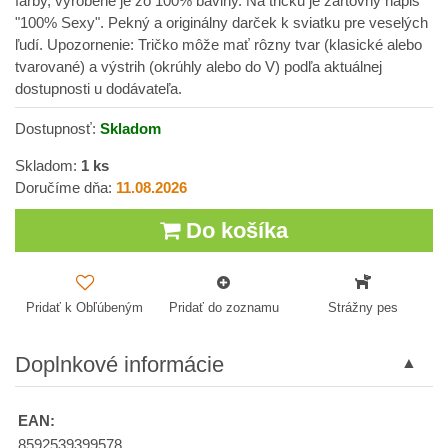
farby, vyrobené je zo 100% bavlny. Na tričku je žartovný nápis
"100% Sexy". Pekný a originálny darček k sviatku pre veselých
ľudí. Upozornenie: Tričko môže mať rôzny tvar (klasické alebo
tvarované) a výstrih (okrúhly alebo do V) podľa aktuálnej
dostupnosti u dodávateľa.
Dostupnosť:
Skladom
Skladom:
1
ks
Doručíme dňa:
11.08.2026
Do košíka
Pridať k Obľúbeným
Pridať do zoznamu
Strážny pes
Doplnkové informácie
EAN:
8592539399578