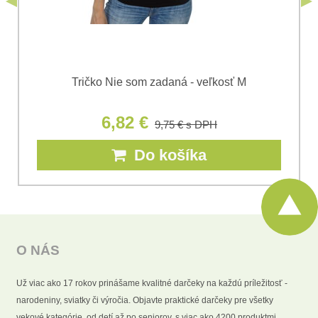
Tričko Nie som zadaná - veľkosť M
6,82 €
9,75 €
s DPH
Do košíka
O NÁS
Už viac ako 17 rokov prinášame kvalitné darčeky na každú príležitosť -
narodeniny, sviatky či výročia. Objavte praktické darčeky pre všetky
vekové kategórie, od detí až po seniorov, s viac ako 4200 produktmi