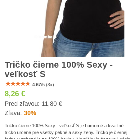
Tričko čierne 100% Sexy -
veľkosť S
4.67
/
5
(
3
x)
8,26 €
s
Pred zľavou:
11,80 €
DPH
Zľava:
30%
Tričko čierne 100% Sexy - veľkosť S je humorné a kvalitné
tričko určené pre všetky pekné a sexy ženy. Tričko je čiernej