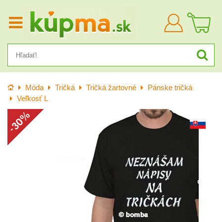
Prihlásiť
sa
Úvod
Móda
Tričká
Tričká žartovné
Pánske tričká
Veľkosť L