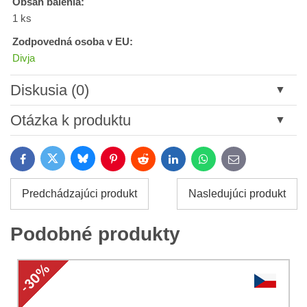
Obsah balenia:
1 ks
Zodpovedná osoba v EU:
Divja
Diskusia (0)
Nový komentár
Otázka k produktu
Názov:
Bluesky
Twitter
Facebook
Pinterest
Reddit
LinkedIn
WhatsApp
E-
mail
*
Meno:
Predchádzajúci produkt
Nasledujúci produkt
*
Meno:
*
Podobné produkty
Váš e-mail:
*
Komentár:
Vaša otázka k produktu: