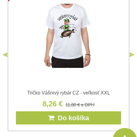
Súhlasím so spracovaním osobných údajov za účelom
odoslania formulára. Oboznámil som sa s
podmienkami
Ochrany osobných údajov
spoločnosti Bomba
*
(Povinné)
*
s.r.o.
Odoslať
*
(Povinné)
Odoslať
Tričko Vášnivý rybár CZ - veľkosť XXL
8,26 €
11,80 €
s DPH
Do košíka