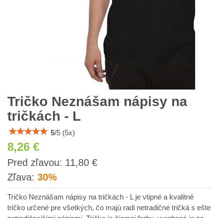
Tričko Neznášam nápisy na
tričkách - L
5
/
5
(
5
x)
8,26 €
s
Pred zľavou:
11,80 €
DPH
Zľava:
30%
Tričko Neznášam nápisy na tričkách - L je vtipné a kvalitné
tričko určené pre všetkých, čo majú radi netradičné tričká s ešte