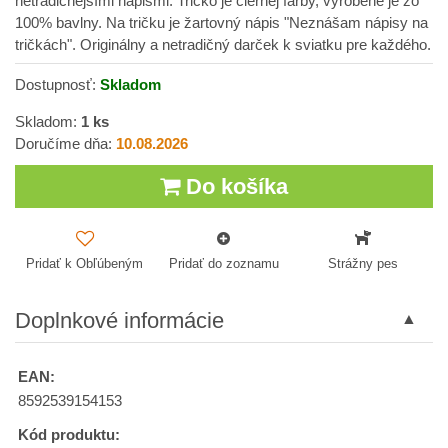
netradičnejšími nápismi. Tričko je čiernej farby, vyrobené je zo
100% bavlny. Na tričku je žartovný nápis "Neznášam nápisy na
tričkách". Originálny a netradičný darček k sviatku pre každého.
Dostupnosť:
Skladom
Skladom:
1
ks
Doručíme dňa:
10.08.2026
Do košíka
Pridať k Obľúbeným
Pridať do zoznamu
Strážny pes
Doplnkové informácie
EAN:
8592539154153
Kód produktu: