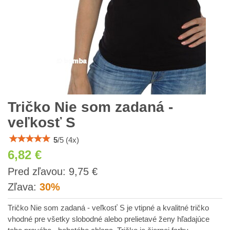
Tričko Nie som zadaná -
veľkosť S
5
/
5
(
4
x)
6,82 €
s
Pred zľavou:
9,75 €
DPH
Zľava:
30%
Tričko Nie som zadaná - veľkosť S je vtipné a kvalitné tričko
vhodné pre všetky slobodné alebo prelietavé ženy hľadajúce