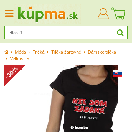
Prihlásiť
sa
Úvod
Móda
Tričká
Tričká žartovné
Dámske tričká
Veľkosť S