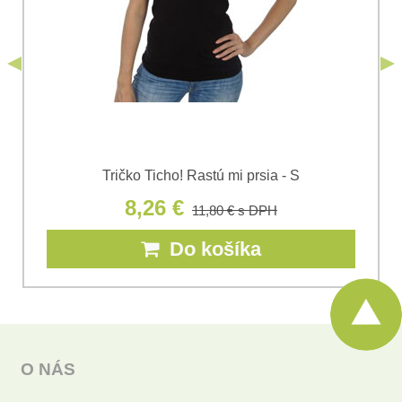
*
s.r.o.
Odoslať
*
(Povinné)
Odoslať
Tričko Ticho! Rastú mi prsia - S
8,26 €
11,80 €
s DPH
Do košíka
O NÁS