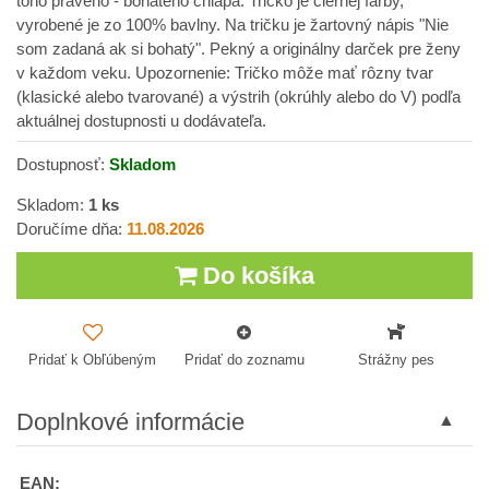
toho pravého - bohatého chlapa. Tričko je čiernej farby,
vyrobené je zo 100% bavlny. Na tričku je žartovný nápis "Nie
som zadaná ak si bohatý". Pekný a originálny darček pre ženy
v každom veku. Upozornenie: Tričko môže mať rôzny tvar
(klasické alebo tvarované) a výstrih (okrúhly alebo do V) podľa
aktuálnej dostupnosti u dodávateľa.
Dostupnosť:
Skladom
Skladom:
1
ks
Doručíme dňa:
11.08.2026
Do košíka
Pridať k Obľúbeným
Pridať do zoznamu
Strážny pes
Doplnkové informácie
EAN: