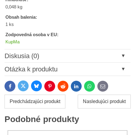
0,048 kg
Obsah balenia:
1 ks
Zodpovedná osoba v EU:
KupMa
Diskusia (0)
Nový komentár
Otázka k produktu
Názov:
Bluesky
Twitter
Facebook
Pinterest
Reddit
LinkedIn
WhatsApp
E-
mail
*
Meno:
Predchádzajúci produkt
Nasledujúci produkt
*
Meno:
*
Podobné produkty
Váš e-mail:
*
Komentár: