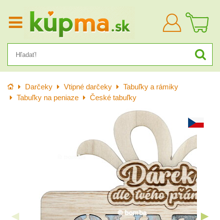
Prihlásiť
sa
Úvod
Darčeky
Vtipné darčeky
Tabuľky a rámiky
Tabuľky na peniaze
České tabuľky