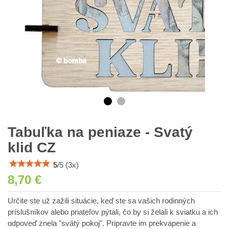
Tabuľka na peniaze - Svatý
klid CZ
5
/
5
(
3
x)
8,70 €
Určite ste už zažili situácie, keď ste sa vašich rodinných
príslušníkov alebo priateľov pýtali, čo by si želali k sviatku a ich
odpoveď znela "svätý pokoj". Pripravte im prekvapenie a