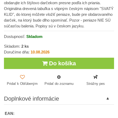
obdarujte ich štýlovo darčekom presne podľa ich priania.
Originálna drevená tabuľka s vtipným českým nápisom "SVATÝ
KLID", do ktorej môžete vložiť peniaze, bude pre obdarovaného
darček, na ktorý bude dlho spomínať. Pozor - peniaze NIE SÚ
súčasťou balenia. Popisy sú v českom jazyku.
Dostupnosť:
Skladom
Skladom:
2
ks
Doručíme dňa:
10.08.2026
Do košíka
Pridať k Obľúbeným
Pridať do zoznamu
Strážny pes
Doplnkové informácie
EAN: