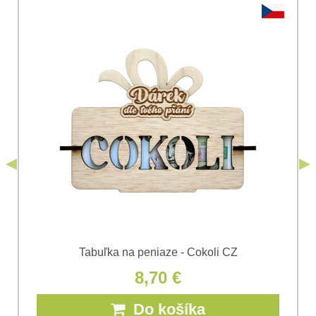
Vaša otázka k produktu:
Súhlasím so spracovaním osobných údajov za účelom
odoslania formulára. Oboznámil som sa s
podmienkami
Ochrany osobných údajov
spoločnosti Bomba
*
(Povinné)
*
s.r.o.
Odoslať
*
(Povinné)
Odoslať
Tabuľka na peniaze - Cokoli CZ
8,70 €
Do košíka