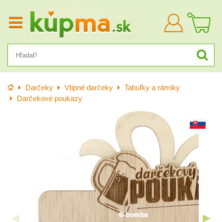
Prihlásiť
sa
Úvod
Darčeky
Vtipné darčeky
Tabuľky a rámiky
Darčekové poukazy