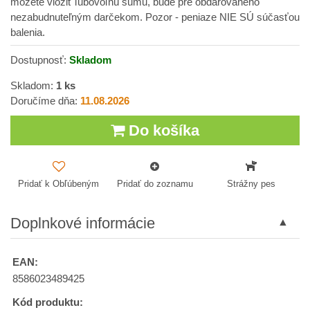
môžete vložiť ľubovoľnú sumu, bude pre obdarovaného
nezabudnuteľným darčekom. Pozor - peniaze NIE SÚ súčasťou
balenia.
Dostupnosť:
Skladom
Skladom:
1
ks
Doručíme dňa:
11.08.2026
Do košíka
Pridať k Obľúbeným
Pridať do zoznamu
Strážny pes
Doplnkové informácie
EAN:
8586023489425
Kód produktu: