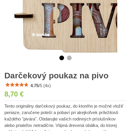
Darčekový poukaz na pivo
4.75
/
5
(
4
x)
8,70 €
Tento originálny darčekový poukaz, do ktorého je možné vložiť
peniaze, zaručene poteší a pobaví pri akejkoľvek príležitosti
každého "pivára". Obdarujte vašich rodinných príslušníkov
alebo priateľov netradične. Vtipná drevená obálka, do ktorej