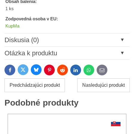
Obsah balenia:
1 ks
Zodpovedná osoba v EU:
KupMa
Diskusia (0)
Nový komentár
Otázka k produktu
Názov:
Bluesky
Twitter
Facebook
Pinterest
Reddit
LinkedIn
WhatsApp
E-
mail
*
Meno:
Predchádzajúci produkt
Nasledujúci produkt
*
Meno:
*
Podobné produkty
Váš e-mail:
*
Komentár:
Vaša otázka k produktu: