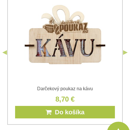
Súhlasím so spracovaním osobných údajov za účelom
odoslania formulára. Oboznámil som sa s
podmienkami
Ochrany osobných údajov
spoločnosti Bomba
*
(Povinné)
*
s.r.o.
Odoslať
*
(Povinné)
Odoslať
Darčekový poukaz na kávu
8,70 €
Do košíka