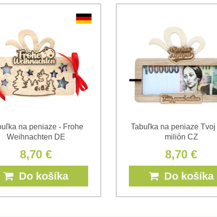
Oboznámil som sa s podmienk
*
*
(Povinné)
*
(Povinné)
uľka na peniaze - Frohe
Tabuľka na peniaze Tvoj
Weihnachten DE
milión CZ
8,70 €
8,70 €
Do košíka
Do košíka