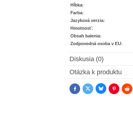
Hĺbka:
Farba:
Jazyková verzia:
Hmotnosť:
Obsah balenia:
Zodpovedná osoba v EU:
Diskusia (0)
Nový komentár
Otázka k produktu
Bluesky
Twitter
Facebook
Pinterest
Red
Súhlasím so spracovaním os