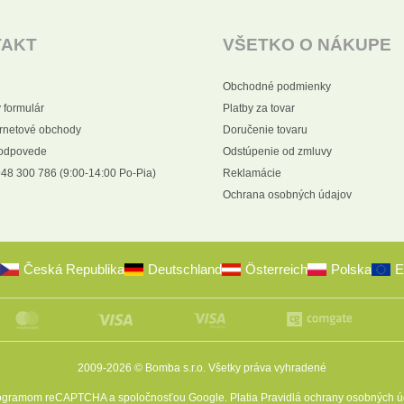
TAKT
VŠETKO O NÁKUPE
Obchodné podmienky
 formulár
Platby za tovar
ernetové obchody
Doručenie tovaru
 odpovede
Odstúpenie od zmluvy
48 300 786 (9:00-14:00 Po-Pia)
Reklamácie
Ochrana osobných údajov
Česká Republika
Deutschland
Österreich
Polska
E
2009-2026 © Bomba s.r.o.
Všetky práva vyhradené
programom reCAPTCHA a spoločnosťou Google. Platia
Pravidlá ochrany osobných ú