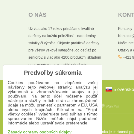
O NÁS
KON
Už viac ako 17 rokov prinášame kvalitné
Kontakty
darčeky na každú príležitosť - narodeniny,
Kontaktný
sviatky či výročia. Objavte praktické darčeky
Naše int
pre všetky vekové kategórie, od detí až po
Otázky a
seniorov, s viac ako 4200 produktmi skladom
+421 9
pripravenými na okamžité odoslanie.
Predvoľby súkromia
Cookies používame na zlepšenie vašej
návštevy tejto webovej stránky, analýzu jej
Slovensko
výkonnosti a zhromažďovanie údajov o jej
používaní. Na tento účel môžeme použiť
nástroje a služby tretích strán a zhromaždené
údaje sa môžu preniesť k partnerom v EÚ, USA
alebo iných krajinách. Kliknutím na "Prijať
všetky cookies" vyjadrujete svoj súhlas s týmto
spracovaním. Nižšie môžete nájsť podrobné
informácie alebo upraviť svoje preferencie.
Táto stránka je chránená 
Zásady ochrany osobných údajov