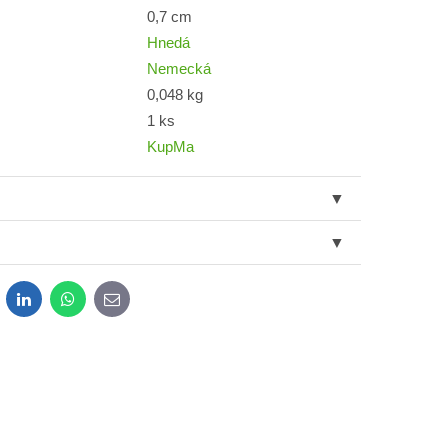
0,7 cm
Hnedá
Nemecká
0,048 kg
1 ks
KupMa
dit
LinkedIn
WhatsApp
E-
mail
obných údajov za účelom odoslania formulára.