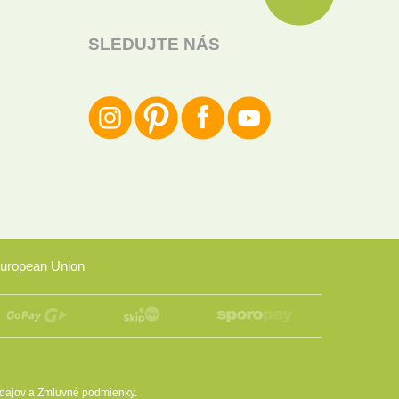
SLEDUJTE NÁS
uropean Union
dajov
a
Zmluvné podmienky
.