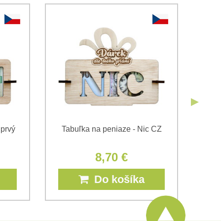
ami
Ochrany osobných údajov
spoločnosti Bomba s.r.o.
Odoslať
Odoslať
 prvý
Tabuľka na peniaze - Nic CZ
Ta
8,70 €
Do košíka