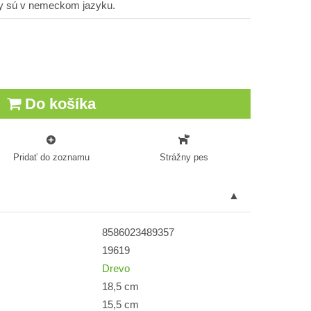
sy sú v nemeckom jazyku.
Do košíka
Pridať do zoznamu
Strážny pes
8586023489357
19619
Drevo
18,5 cm
15,5 cm