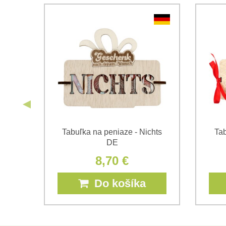
prvý
Tabuľka na peniaze - Nichts
Tab
DE
8,70 €
Do košíka