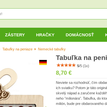
ZÁSTERY
HRAČKY
DOMÁCNOSŤ
Tabuľky na peniaze
Nemecké tabuľky
Tabuľka na peni
5
/
5
(
1
x)
8,70 €
Neviete sa rozhodnúť, čím obdaro
ich sviatku? Potom je táto origin
skvelý nápad a zaručene každého
neho "milionára". Tabuľka, do kt
milión, bude pre obdarovaného d