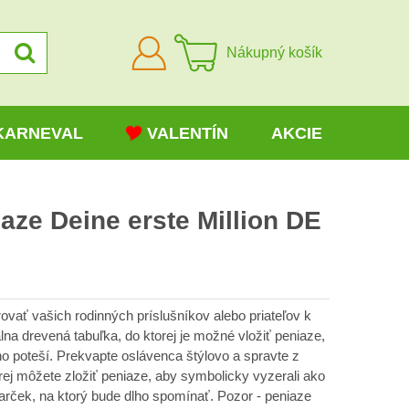
Prihlásiť
Nákupný košík
sa
KARNEVAL
VALENTÍN
AKCIE
aze Deine erste Million DE
vať vašich rodinných príslušníkov alebo priateľov k
álna drevená tabuľka, do ktorej je možné vložiť peniaze,
 poteší. Prekvapte oslávenca štýlovo a spravte z
orej môžete zložiť peniaze, aby symbolicky vyzerali ako
arček, na ktorý bude dlho spomínať. Pozor - peniaze