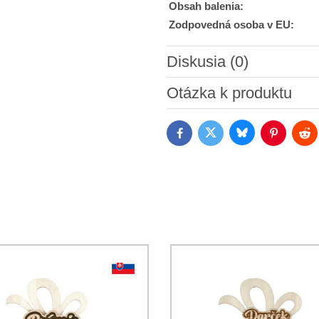
Obsah balenia:
Zodpovedná osoba v EU:
Diskusia (0)
Nový komentár
Otázka k produktu
Bluesky
Twitter
Facebook
Pinterest
Red
Súhlasím so spracovaním os
Oboznámil som sa s podmienk
*
*
(Povinné)
*
(Povinné)