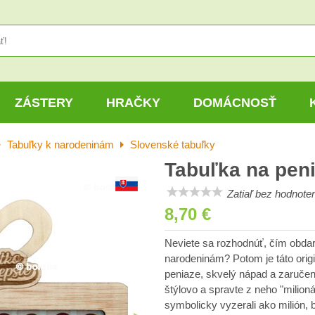
ZÁSTERY
HRAČKY
DOMÁCNOSŤ
Tabuľky k narodeninám
Slovenské tabuľky
Tabuľka na peni
Zatiaľ bez hodnoten
8,70 €
Neviete sa rozhodnúť, čím obdaro
narodeninám? Potom je táto origi
peniaze, skvelý nápad a zaručen
štýlovo a spravte z neho "milioná
symbolicky vyzerali ako milión,