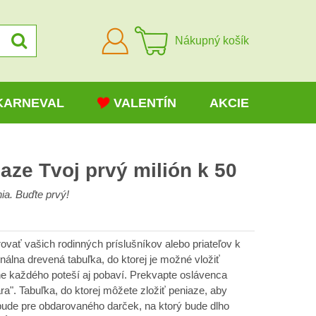
Prihlásiť
Nákupný košík
sa
KARNEVAL
VALENTÍN
AKCIE
aze Tvoj prvý milión k 50
ia. Buďte prvý!
vať vašich rodinných príslušníkov alebo priateľov k
nálna drevená tabuľka, do ktorej je možné vložiť
e každého poteší aj pobaví. Prekvapte oslávenca
ra". Tabuľka, do ktorej môžete zložiť peniaze, aby
 bude pre obdarovaného darček, na ktorý bude dlho