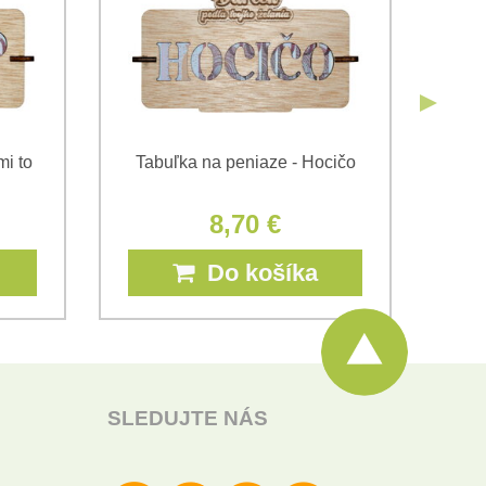
mi to
Tabuľka na peniaze - Hocičo
Tab
8,70 €
Do košíka
SLEDUJTE NÁS