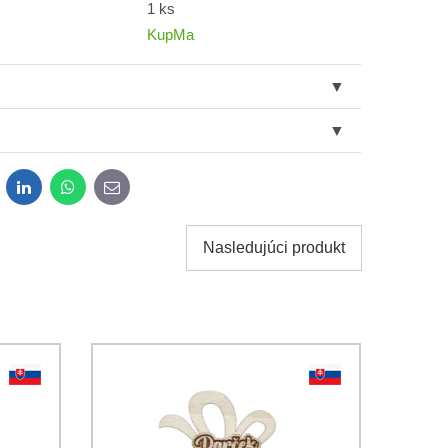
1 ks
KupMa
dit
LinkedIn
WhatsApp
E-
mail
Nasledujúci produkt
obných údajov za účelom odoslania formulára.
ami
Ochrany osobných údajov
spoločnosti Bomba s.r.o.
Odoslať
Odoslať