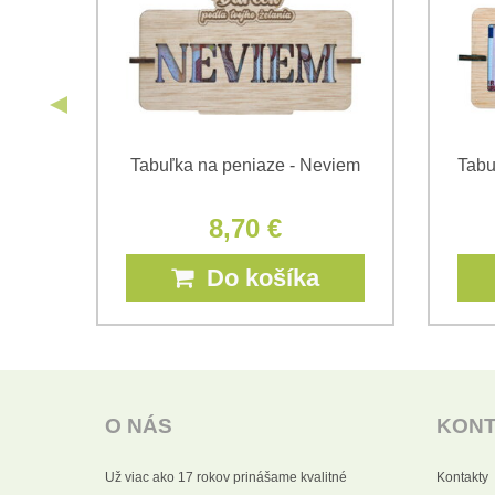
gy
Tabuľka na peniaze - Neviem
Tabu
8,70 €
Do košíka
O NÁS
KON
Už viac ako 17 rokov prinášame kvalitné
Kontakty