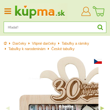
Prihlásiť
sa
Úvod
Darčeky
Vtipné darčeky
Tabuľky a rámiky
Tabuľky k narodeninám
České tabuľky