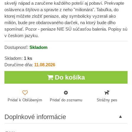
skvelý nápad a zaručene každého poteší aj pobaví. Prekvapte
oslávenca štýlovo a spravte z neho "milionára". Tabuľka, do
ktorej môžete zložiť peniaze, aby symbolicky vyzerali ako
milión, bude pre obdarovaného darček, na ktorý bude dlho
spomínať. Pozor - peniaze NIE SÚ súčasťou balenia. Popisy sú
v českom jazyku.
Dostupnosť:
Skladom
Skladom:
1
ks
Doručíme dňa:
11.08.2026
Do košíka
Pridať k Obľúbeným
Pridať do zoznamu
Strážny pes
Doplnkové informácie