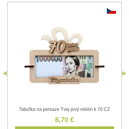
Vaša otázka k produktu:
Súhlasím so spracovaním osobných údajov za účelom
odoslania formulára. Oboznámil som sa s
podmienkami
Ochrany osobných údajov
spoločnosti Bomba
*
(Povinné)
*
s.r.o.
Odoslať
*
(Povinné)
Odoslať
Tabuľka na peniaze Tvoj prvý milión k 70 CZ
8,70 €