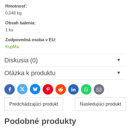
Hmotnosť:
0,048 kg
Obsah balenia:
1 ks
Zodpovedná osoba v EU:
KupMa
Diskusia (0)
Nový komentár
Otázka k produktu
Názov:
Bluesky
Twitter
Facebook
Pinterest
Reddit
LinkedIn
WhatsApp
E-
mail
*
Meno:
Predchádzajúci produkt
Nasledujúci produkt
*
Meno:
*
Podobné produkty
Váš e-mail:
*
Komentár: