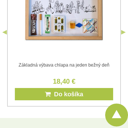
podmienkami
Ochrany osobných údajov
spoločnosti Bomba
*
(Povinné)
*
s.r.o.
Odoslať
*
(Povinné)
Odoslať
Základná výbava chlapa na jeden bežný deň
18,40 €
Do košíka