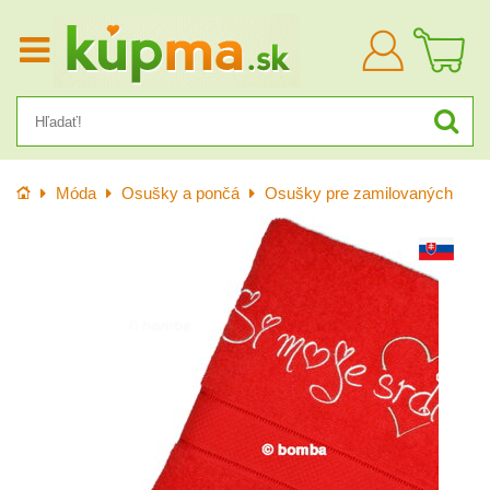
Prihlásiť
sa
Úvod
Móda
Osušky a pončá
Osušky pre zamilovaných