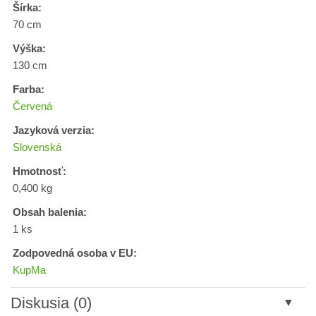
Šírka:
70 cm
Výška:
130 cm
Farba:
Červená
Jazyková verzia:
Slovenská
Hmotnosť:
0,400 kg
Obsah balenia:
1 ks
Zodpovedná osoba v EU:
KupMa
Diskusia (0)