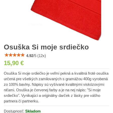
Osuška Si moje srdiečko
4.92
/
5
(
12
x)
15,90 €
Osuška Si moje srdiečko je veľmi pekná a kvalitná froté osuška
určená pre všetkých zamilovaných s gramážou 400g vyrobená
zo 100% bavlny. Nápisy sú vyšívané kvalitnými viskózovými
niťami. Osuška je červenej farby a je na nej nápis: "Si moje
srdiečko". Vynikajúci a originálny darček z lásky pre vášho
partnera či partnerku.
Dostupnosť:
Skladom