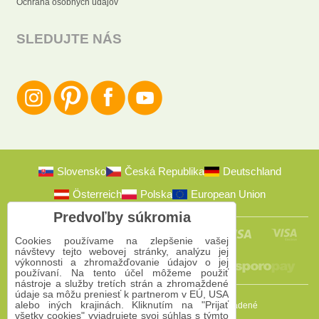
Ochrana osobných údajov
SLEDUJTE NÁS
Slovensko
Česká Republika
Deutschland
Österreich
Polska
European Union
Predvoľby súkromia
Cookies používame na zlepšenie vašej
návštevy tejto webovej stránky, analýzu jej
výkonnosti a zhromažďovanie údajov o jej
používaní. Na tento účel môžeme použiť
nástroje a služby tretích strán a zhromaždené
údaje sa môžu preniesť k partnerom v EÚ, USA
alebo iných krajinách. Kliknutím na "Prijať
2009-2026 © Bomba s.r.o.
Všetky práva vyhradené
všetky cookies" vyjadrujete svoj súhlas s týmto