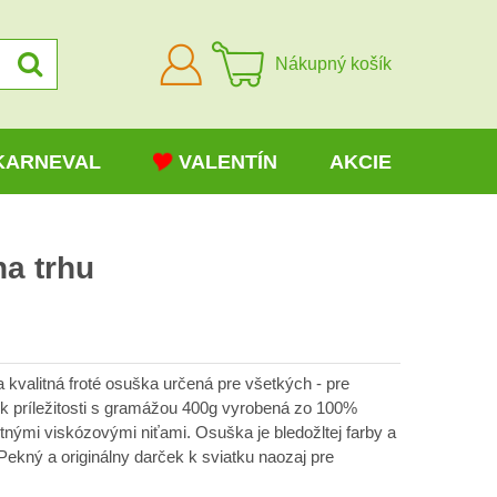
Prihlásiť
Nákupný košík
sa
KARNEVAL
VALENTÍN
AKCIE
a trhu
 kvalitná froté osuška určená pre všetkých - pre
vek príležitosti s gramážou 400g vyrobená zo 100%
tnými viskózovými niťami. Osuška je bledožltej farby a
 Pekný a originálny darček k sviatku naozaj pre