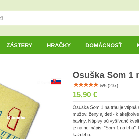
ZÁSTERY
HRAČKY
DOMÁCNOSŤ
Osuška Som 1 n
5
/
5
(
23
x)
15,90 €
Osuška Som 1 na trhu je vtipná a
mužov, ženy aj deti - k akejkoľ
bavlny. Nápisy sú vyšívané kvali
je na nej nápis: "Som 1 na trhu".
každého.