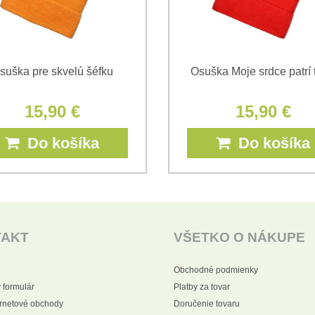
suška pre skvelú šéfku
Osuška Moje srdce patrí 
15,90 €
15,90 €
Do košíka
Do košíka
TAKT
VŠETKO O NÁKUPE
Obchodné podmienky
 formulár
Platby za tovar
ernetové obchody
Doručenie tovaru