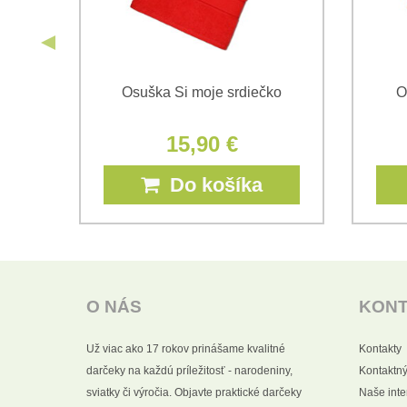
Z
Osuška Si moje srdiečko
O
15,90 €
Do košíka
O NÁS
KON
Už viac ako 17 rokov prinášame kvalitné
Kontakty
darčeky na každú príležitosť - narodeniny,
Kontaktný
sviatky či výročia. Objavte praktické darčeky
Naše int