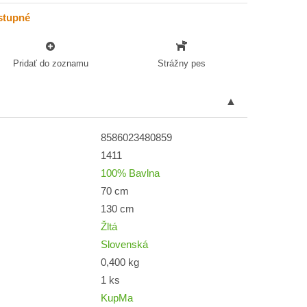
stupné
Pridať do zoznamu
Strážny pes
8586023480859
1411
100% Bavlna
70 cm
130 cm
Žltá
Slovenská
0,400 kg
1 ks
KupMa