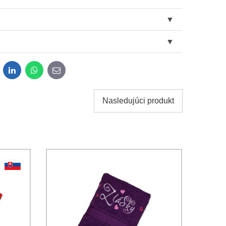
dit
LinkedIn
WhatsApp
E-
mail
Nasledujúci produkt
obných údajov za účelom odoslania formulára.
ami
Ochrany osobných údajov
spoločnosti Bomba s.r.o.
Odoslať
Odoslať