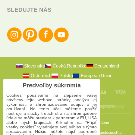
SLEDUJTE NÁS
Slovensko
Česká Republika
Deutschland
Österreich
Polska
European Union
Predvoľby súkromia
Cookies používame na zlepšenie vašej
návštevy tejto webovej stránky, analýzu jej
výkonnosti a zhromažďovanie údajov o jej
používaní. Na tento účel môžeme použiť
nástroje a služby tretích strán a zhromaždené
údaje sa môžu preniesť k partnerom v EÚ, USA
alebo iných krajinách. Kliknutím na "Prijať
2009-2026 © Bomba s.r.o.
Všetky práva vyhradené
všetky cookies" vyjadrujete svoj súhlas s týmto
spracovaním. Nižšie môžete nájsť podrobné
Táto stránka je chránená programom reCAPTCHA a spoločnosťou