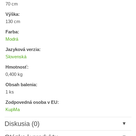
70 cm
Výška:
130 cm
Farba:
Modrá
Jazyková verzia:
Slovenská
Hmotnosť:
0,400 kg
Obsah balenia:
1 ks
Zodpovedná osoba v EU:
KupMa
Diskusia (0)
Nový komentár