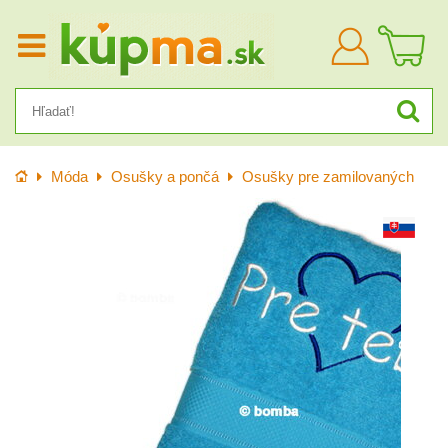
Prihlásiť
sa
Úvod
Móda
Osušky a pončá
Osušky pre zamilovaných