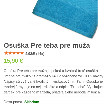
Osuška Pre teba pre muža
4.93
/
5
(
14
x)
15,90 €
Osuška Pre teba pre muža je pekná a kvalitná froté osuška
určená pre mužov s gramážou 400g vyrobená zo 100% bavlny.
Nápisy sú vyšívané kvalitnými viskózovými niťami. Osuška je
modrej farby a je na nej srdiečko a nápis: "Pre teba". Vynikajúci
darček pre každého manžela, priateľa alebo nebodaj milenca.
Dostupnosť:
Skladom