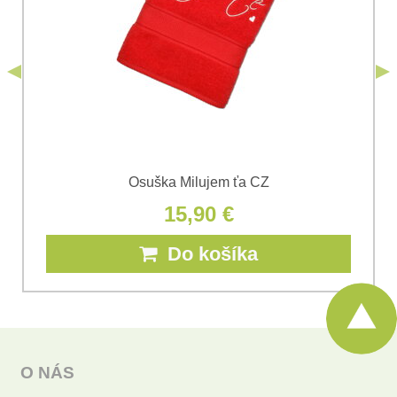
*
(Povinné)
*
s.r.o.
Odoslať
*
(Povinné)
Odoslať
Osuška Milujem ťa CZ
15,90 €
Do košíka
O NÁS