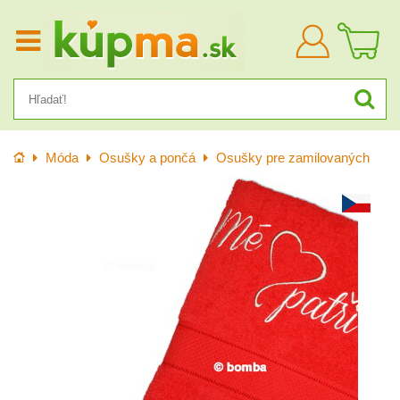
Prihlásiť
sa
Úvod
Móda
Osušky a pončá
Osušky pre zamilovaných