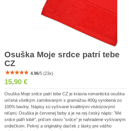
Osuška Moje srdce patrí tebe
CZ
4.96
/
5
(
23
x)
15,90 €
Osuška Moje srdce patrí tebe CZ je krásna romantická osuška
určená všetkým zamilovaným s gramážou 400g vyrobená zo
100% bavlny. Nápisy sú vyšívané kvalitnými viskózovými
niťami. Osuška je červenej farby a je na nej český nápis: "Mé
srdce patří tobě", pričom slovo "srdce" je nahradené vyšívaným
srdiečkom. Pekný a originálny darček z lásky pre vášho