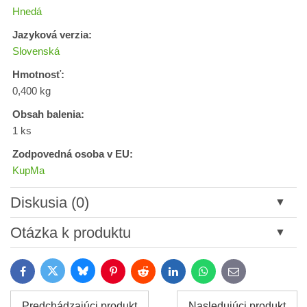
Hnedá
Jazyková verzia:
Slovenská
Hmotnosť:
0,400 kg
Obsah balenia:
1 ks
Zodpovedná osoba v EU:
KupMa
Diskusia (0)
Nový komentár
Otázka k produktu
Názov:
Bluesky
Twitter
Facebook
Pinterest
Reddit
LinkedIn
WhatsApp
E-
mail
*
Meno:
Predchádzajúci produkt
Nasledujúci produkt