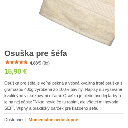
Osuška pre šéfa
4.88
/
5
(
8
x)
15,90 €
Osuška pre šéfa je veľmi pekná a vtipná kvalitná froté osuška s
gramážou 400g vyrobená zo 100% bavlny. Nápisy sú vyšívané
kvalitnými viskózovými niťami. Osuška je bledo hnedej farby a
je na nej nápis: "Nikto nevie čo tu robím, ale všetci mi hovoria
ŠÉF". Vtipný a praktický darček pre každého šéfa.
Dostupnosť:
Momentálne nedostupné