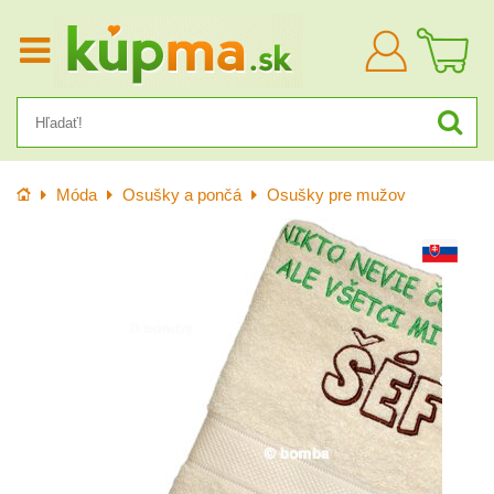
Prihlásiť
sa
Úvod
Móda
Osušky a pončá
Osušky pre mužov