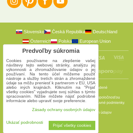
Slovensko
Česká Republika
Deutschland
Österreich
Polska
European Union
Predvoľby súkromia
Cookies používame na zlepšenie vašej
návštevy tejto webovej stránky, analýzu jej
výkonnosti a zhromažďovanie údajov o jej
používaní. Na tento účel môžeme použiť
nástroje a služby tretích strán a zhromaždené
údaje sa môžu preniesť k partnerom v EÚ, USA
alebo iných krajinách. Kliknutím na "Prijať
2009-2026 © Bomba s.r.o.
Všetky práva vyhradené
všetky cookies" vyjadrujete svoj súhlas s týmto
spracovaním. Nižšie môžete nájsť podrobné
Táto stránka je chránená programom reCAPTCHA a spoločnosťou
informácie alebo upraviť svoje preferencie.
Google. Platia
Pravidlá ochrany osobných údajov
a
Zmluvné podmienky
.
Zásady ochrany osobných údajov
Predvoľby súkromia
Zásady ochrany osobných údajov
Podmienky používania
Ukázať podrobnosti
Prijať všetky cookies
Vytvorené pomocou:
BiznisWeb.sk