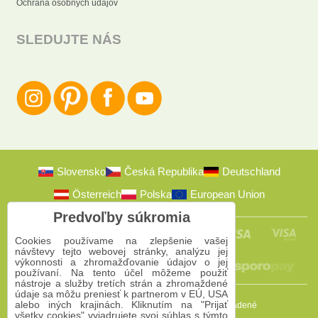
Ochrana osobných údajov
SLEDUJTE NÁS
Slovensko
Česká Republika
Deutschland
Österreich
Polska
European Union
Predvoľby súkromia
Cookies používame na zlepšenie vašej
návštevy tejto webovej stránky, analýzu jej
výkonnosti a zhromažďovanie údajov o jej
používaní. Na tento účel môžeme použiť
nástroje a služby tretích strán a zhromaždené
údaje sa môžu preniesť k partnerom v EÚ, USA
alebo iných krajinách. Kliknutím na "Prijať
2009-2026 © Bomba s.r.o.
Všetky práva vyhradené
všetky cookies" vyjadrujete svoj súhlas s týmto