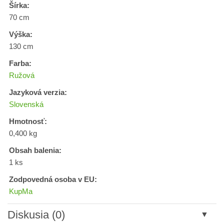
Šírka:
70 cm
Výška:
130 cm
Farba:
Ružová
Jazyková verzia:
Slovenská
Hmotnosť:
0,400 kg
Obsah balenia:
1 ks
Zodpovedná osoba v EU:
KupMa
Diskusia (0)