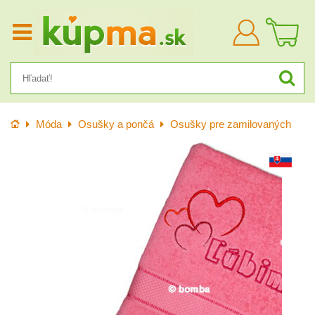
Prihlásiť
sa
Úvod
Móda
Osušky a pončá
Osušky pre zamilovaných