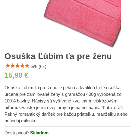
Osuška Ľúbim ťa pre ženu
5
/
5
(
6
x)
15,90 €
Osuška Ľúbim ťa pre ženu je pekná a kvalitná froté osuška
určená pre zamilované ženy s gramážou 400g vyrobená zo
100% bavlny. Nápisy sú vyšívané kvalitnými viskózovými
niťami. Osuška je ružovej farby a je na nej nápis: "Ľúbim ťa".
Pekný romantický darček pre každú priateľku, manželku alebo
nebodaj milenku.
Dostupnosť:
Skladom